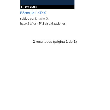
107 Bytes
Fórmula LaTeX
subido por
Ignacio G.
-
hace 2 años
-
542
visualizaciones
2
resultados (página
1
de
1
)