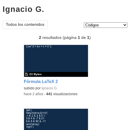
Ignacio G.
códigos
Tipo de contenido:
Todos los contenidos
2
resultados (página
1
de
1
)
23 Bytes
Fórmula LaTeX 2
subido por
Ignacio G.
-
hace 2 años
-
441
visualizaciones