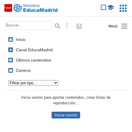
Mediateca de EducaMadrid
Saltar navegación
Servic
Educa
Palabra o frase:
Búsqueda avanzada
Ayuda
(en
ventana
Inicio
nueva)
Canal EducaMadrid
Últimos contenidos
Centros
Tipo de contenido:
Inicia sesión para aportar contenidos, crear listas de
reproducción...
Iniciar sesión