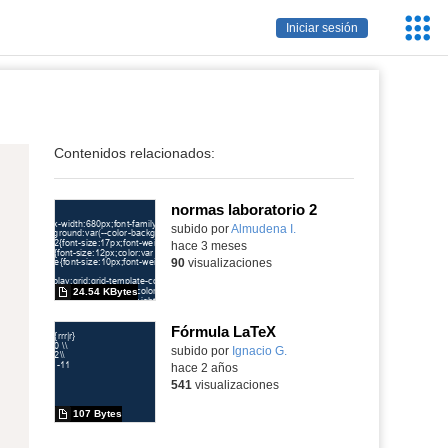
Servic
Iniciar sesión
Educa
Contenidos relacionados:
normas laboratorio 2
Contenido educativo.
subido por
Almudena I.
-
hace 3 meses
90
visualizaciones
24.54 KBytes
Fórmula LaTeX
subido por
Ignacio G.
-
hace 2 años
541
visualizaciones
107 Bytes