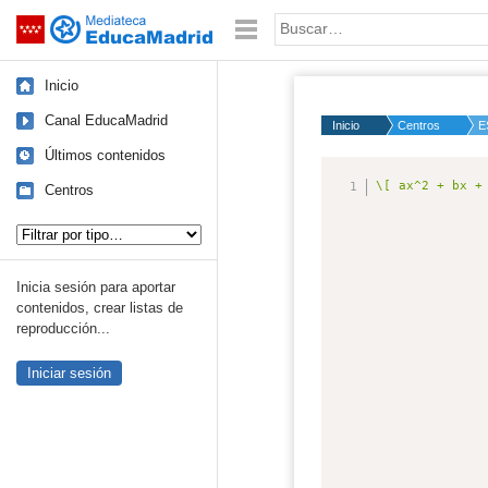
Mediateca de EducaMadrid
Saltar navegación
Palabra o frase:
Inicio
Canal EducaMadrid
Inicio
Centros
E
Últimos contenidos
Centros
Tipo de contenido:
Inicia sesión para aportar
contenidos, crear listas de
reproducción...
Iniciar sesión