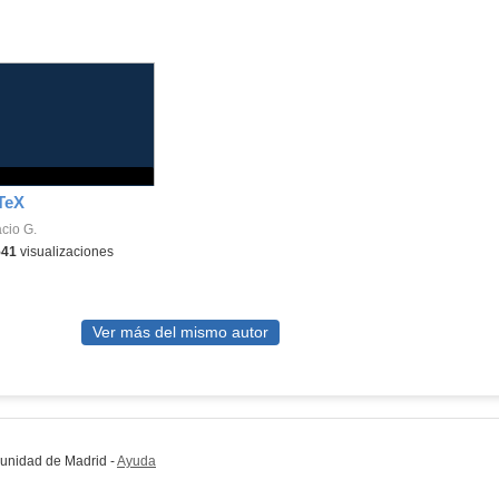
TeX
cio G.
541
visualizaciones
Ver más del mismo autor
munidad de Madrid
-
Ayuda
(en ventana nueva)