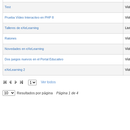
Test
Víd
Prueba Vídeo Interactivo en PHP 8
Víd
Talleres de eXeLearning
Lis
Ratones
Víd
Novedades en eXeLearning
Víd
Dos juegos nuevos en el Portal Educativo
Víd
eXeLearning 2
Víd
Ver todos
Resultados por página
Página
1
de
4