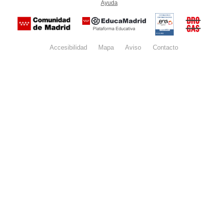
Ayuda
(en ventana nueva)
Certificación
Buzón
de
anónim
conformidad
del Pla
con el
Regiona
Esquema
contra l
Nacional de
Accesibilidad
Mapa
web
Aviso
legal
Contacto
Drogas 
Seguridad
la
(categoría
Comunid
MEDIA). El
de Madr
documento
se abrirá en
ventana
nueva.