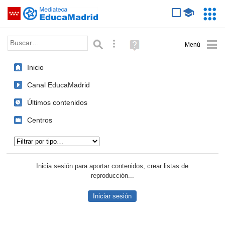
Mediateca de EducaMadrid
Saltar navegación
Servic
Educa
Palabra o frase:
Búsqueda avanzada
Ayuda
(en
ventana
Inicio
nueva)
Canal EducaMadrid
Últimos contenidos
Centros
Tipo de contenido:
Inicia sesión para aportar contenidos, crear listas de
reproducción...
Iniciar sesión