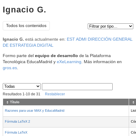
Ignacio G.
Tipo de contenido:
Todos los contenidos
Ignacio G.
está actualmente en:
EST ADMI DIRECCIÓN GENERAL
DE ESTRATEGIA DIGITAL
Formo parte del
equipo de desarrollo
de la Plataforma
Tecnológica EducaMadrid y
eXeLearning
. Más información en
gros.es
.
Sus archivos
:
Resultados
1
-
10
de
31
Restablecer
Título
Razones para usar MAX y EducaMadrid
Lis
Fórmula LaTeX 2
Cód
Fórmula LaTeX
Cód