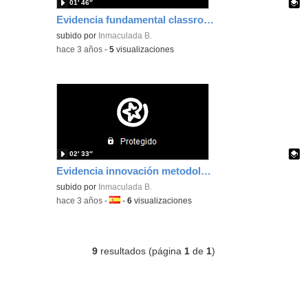
01′ 46″
Evidencia fundamental classroom
Contenido educativo.
subido por
Inmaculada B.
-
hace 3 años
-
5
visualizaciones
02′ 33″
Evidencia innovación metodológica
Contenido educativo.
subido por
Inmaculada B.
-
hace 3 años
-
Idioma:
-
6
visualizaciones
9
resultados (página
1
de
1
)