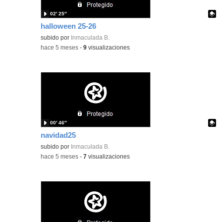
02′ 25″
halloween 25-26
Contenido educativo.
subido por
Inmaculada B.
-
hace 5 meses
-
9
visualizaciones
00′ 46″
navidad25
Contenido educativo.
subido por
Inmaculada B.
-
hace 5 meses
-
7
visualizaciones