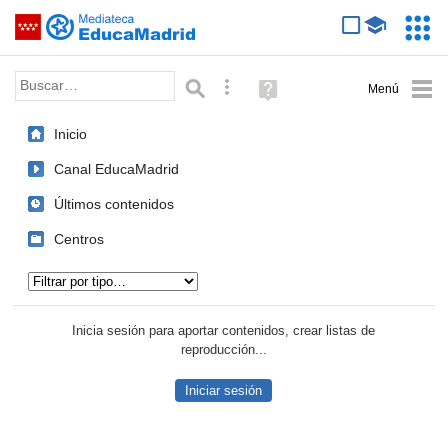
Mediateca de EducaMadrid
Saltar navegación
Servic
Educa
Palabra o frase:
Búsqueda avanzada
Ayuda
(en
ventana
Inicio
nueva)
Canal EducaMadrid
Últimos contenidos
Centros
Tipo de contenido:
Inicia sesión para aportar contenidos, crear listas de
reproducción...
Iniciar sesión