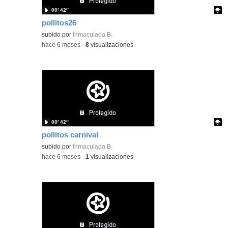
00′ 42″
pollitos26
Contenido educativo.
subido por
Inmaculada B.
-
hace 6 meses
-
8
visualizaciones
00′ 42″
pollitos carnival
Contenido educativo.
subido por
Inmaculada B.
-
hace 6 meses
-
1
visualizaciones