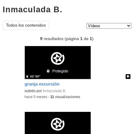
Inmaculada B.
vídeos
Tipo de contenido:
Todos los contenidos
9
resultados (página
1
de
1
)
02′ 50″
granja excursión
Contenido educativo.
subido por
Inmaculada B.
-
hace 5 meses
-
11
visualizaciones