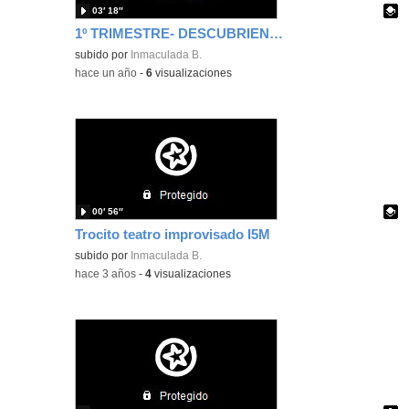
03′ 18″
1º TRIMESTRE- DESCUBRIENDO EL PEGASO
Contenido educativo.
subido por
Inmaculada B.
-
hace un año
-
6
visualizaciones
00′ 56″
Trocito teatro improvisado I5M
Contenido educativo.
subido por
Inmaculada B.
-
hace 3 años
-
4
visualizaciones