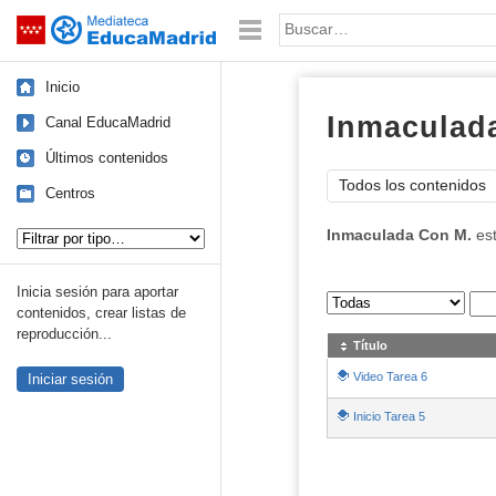
Mediateca de EducaMadrid
Saltar navegación
Palabra o frase:
Inicio
Inmaculad
Canal EducaMadrid
Últimos contenidos
Todos los contenidos
Centros
Tipo de contenido:
Inmaculada Con M.
est
Inicia sesión para aportar
Sus archivos
:
contenidos, crear listas de
reproducción...
Título
Video Tarea 6
Iniciar sesión
Inicio Tarea 5