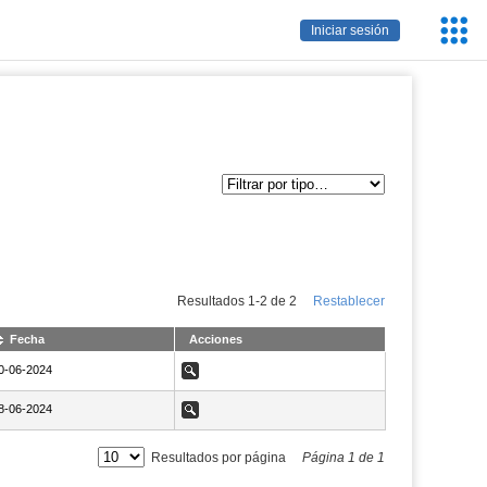
Servic
Iniciar sesión
Educa
Resultados
1
-
2
de
2
Restablecer
Fecha
Acciones
aN20-06-2024
0-06-2024
Ver
aN18-06-2024
8-06-2024
Ver
Resultados por página
Página
1
de
1