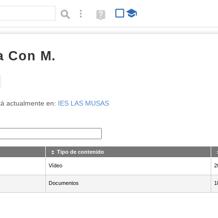
Búsqueda avanzada
Ayuda
(en
ventana
nueva)
a Con M.
Tipo de contenido:
á actualmente en:
IES LAS MUSAS
Tipo de contenido
Vídeo
N
2
Documentos
N
1