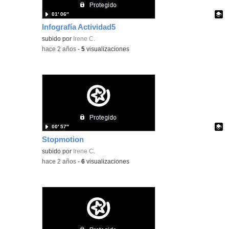
01′ 06″
Infografía Actividad5
Contenido educativo.
subido por
Irene C.
-
hace 2 años
-
5
visualizaciones
00′ 57″
Stopmotion
Contenido educativo.
subido por
Irene C.
-
hace 2 años
-
6
visualizaciones