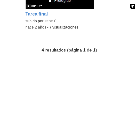
00′ 57″
Tarea final
Contenido educativo.
subido por
Irene C.
-
hace 2 años
-
7
visualizaciones
4
resultados (página
1
de
1
)