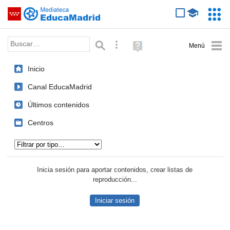
Mediateca de EducaMadrid
Saltar navegación
Servic
Educa
Palabra o frase:
Búsqueda avanzada
Ayuda
(en
ventana
Inicio
nueva)
Canal EducaMadrid
Últimos contenidos
Centros
Tipo de contenido:
Inicia sesión para aportar contenidos, crear listas de
reproducción...
Iniciar sesión