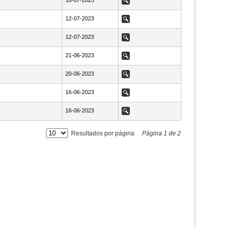
NaN16-07-2023
16-07-2023
Ver
NaN12-07-2023
12-07-2023
Ver
NaN12-07-2023
12-07-2023
Ver
NaN21-06-2023
21-06-2023
Ver
NaN20-06-2023
20-06-2023
Ver
NaN16-06-2023
16-06-2023
Ver
NaN16-06-2023
16-06-2023
Ver
Resultados por página
Página
1
de
2