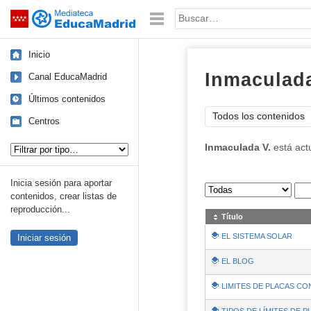
Mediateca de EducaMadrid
Saltar navegación
Palabra o frase:
Inicio
Inmaculada
Canal EducaMadrid
Últimos contenidos
Todos los contenidos
Centros
Tipo de contenido:
Inmaculada V.
está act
Inicia sesión para aportar
Sus archivos
:
contenidos, crear listas de
reproducción...
Título
EL SISTEMA SOLAR
Iniciar sesión
EL BLOG
LIMITES DE PLACAS C