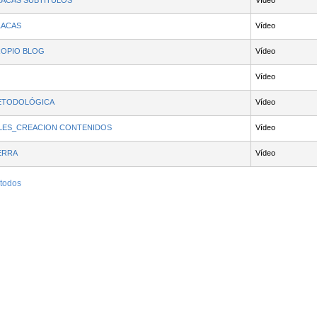
PLACAS SUBTÍTULOS
Vídeo
LACAS
Vídeo
ROPIO BLOG
Vídeo
Vídeo
METODOLÓGICA
Vídeo
LES_CREACION CONTENIDOS
Vídeo
ERRA
Vídeo
 todos