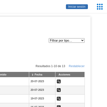
Servic
Iniciar sesión
Educa
Resultados
1
-
10
de
13
Restablecer
enido
Fecha
Acciones
NaN20-07-2023
20-07-2023
Ver
NaN20-07-2023
20-07-2023
Ver
NaN19-07-2023
19-07-2023
Ver