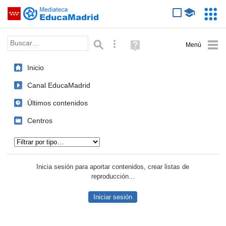
Mediateca de EducaMadrid
Saltar navegación
Servic
Educa
Palabra o frase:
Búsqueda avanzada
Ayuda
(en
ventana
Inicio
nueva)
Canal EducaMadrid
Últimos contenidos
Centros
Tipo de contenido:
Inicia sesión para aportar contenidos, crear listas de
reproducción...
Iniciar sesión