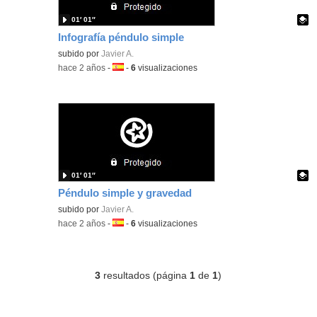
01′ 01″
Infografía péndulo simple
Contenido educativo.
subido por
Javier A.
-
hace 2 años
-
Idioma:
-
6
visualizaciones
01′ 01″
Péndulo simple y gravedad
Contenido educativo.
subido por
Javier A.
-
hace 2 años
-
Idioma:
-
6
visualizaciones
3
resultados (página
1
de
1
)