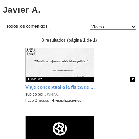
Javier A.
vídeos
Tipo de contenido:
Todos los contenidos
3
resultados (página
1
de
1
)
04′ 56″
Viaje conceptual a la física de partículas II
Contenido educativo.
subido por
Javier A.
-
hace 2 meses
-
4
visualizaciones