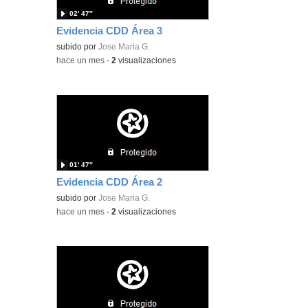
02′ 47″
Evidencia CDD Área 3
subido por
Jose Maria G.
-
hace un mes
-
2
visualizaciones
01′ 47″
Evidencia CDD Área 2
subido por
Jose Maria G.
-
hace un mes
-
2
visualizaciones