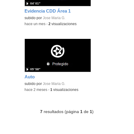
04′ 01″
Evidencia CDD Área 1
subido por
Jose Maria G.
-
hace un mes
-
2
visualizaciones
05′ 58″
Auto
subido por
Jose Maria G.
-
hace 2 meses
-
1
visualizaciones
7
resultados (página
1
de
1
)