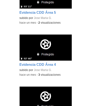
03′ 11″
Evidencia CDD Área 5
subido por
Jose Maria G.
-
hace un mes
-
2
visualizaciones
02′ 46″
Evidencia CDD Área 4
subido por
Jose Maria G.
-
hace un mes
-
3
visualizaciones