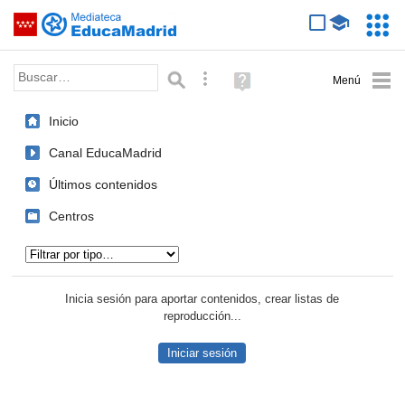
Mediateca de EducaMadrid
Saltar navegación
Servic
Educa
Palabra o frase:
Búsqueda avanzada
Ayuda
(en
ventana
Inicio
nueva)
Canal EducaMadrid
Últimos contenidos
Centros
Tipo de contenido:
Inicia sesión para aportar contenidos, crear listas de
reproducción...
Iniciar sesión