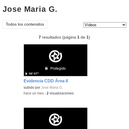
Jose Maria G.
vídeos
Tipo de contenido:
Todos los contenidos
7
resultados (página
1
de
1
)
06′ 07″
Evidencia CDD Área 6
subido por
Jose Maria G.
-
hace un mes
-
2
visualizaciones