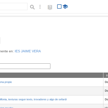
Búsqueda avanzada
Ayuda
(en
ventana
nueva)
Tipo de contenido:
mente en:
IES JAIME VERA
ma propio
Do
Do
ifonia, texturas segun texto, trovadores y algo de sefardi
Do