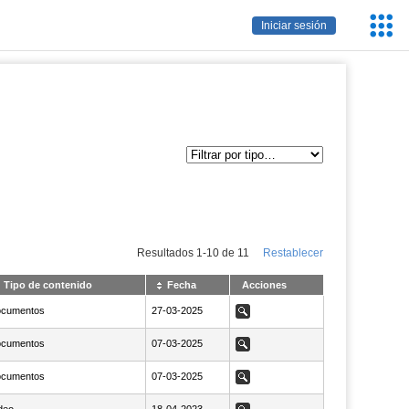
Servic
Iniciar sesión
Educa
Resultados
1
-
10
de
11
Restablecer
Tipo de contenido
Fecha
Acciones
cumentos
NaN27-03-2025
27-03-2025
Ver
cumentos
NaN07-03-2025
07-03-2025
Ver
cumentos
NaN07-03-2025
07-03-2025
Ver