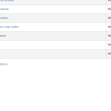
cion prueba
Ví
 canvas
Ví
 motion
Ví
a y stop motion
Ví
adrid
Ví
Ví
Ví
 todos