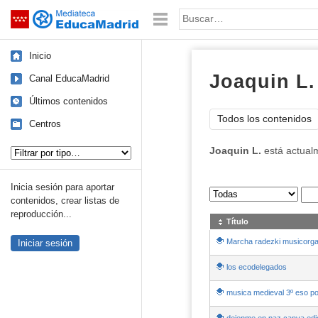
Mediateca de EducaMadrid
Saltar navegación
Palabra o frase:
Inicio
Joaquin L.
Canal EducaMadrid
Últimos contenidos
Todos los contenidos
Centros
Tipo de contenido:
Joaquin L.
está actual
Inicia sesión para aportar
Sus archivos
:
contenidos, crear listas de
reproducción...
Título
Marcha radezki musicorga
Iniciar sesión
los ecodelegados
musica medieval 3º eso pol