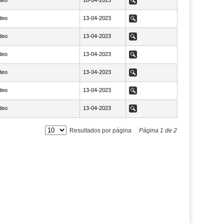
deo
NaN18-04-2023
18-04-2023
Ver
deo
NaN13-04-2023
13-04-2023
Ver
deo
NaN13-04-2023
13-04-2023
Ver
deo
NaN13-04-2023
13-04-2023
Ver
deo
NaN13-04-2023
13-04-2023
Ver
deo
NaN13-04-2023
13-04-2023
Ver
deo
NaN13-04-2023
13-04-2023
Ver
Resultados por página
Página
1
de
2