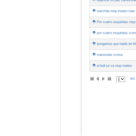
dejenme en paz canva edi
marchita stop motion mas
Por cuatro esquinitas stop
por cuatro esquinitas crom
pongamos que hablo de M
manonube croma
el boli se va stop motion
Ver