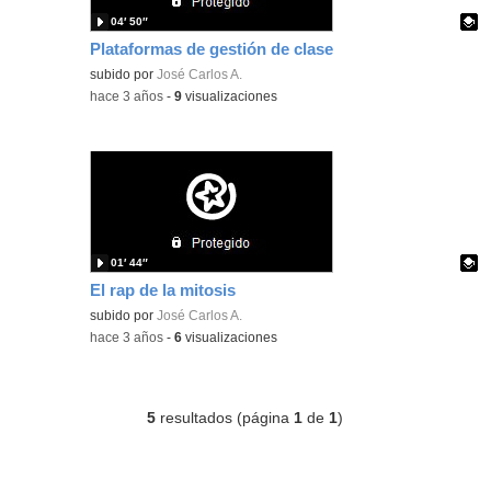
04′ 50″
Plataformas de gestión de clase
Contenido educativo.
subido por
José Carlos A.
-
hace 3 años
-
9
visualizaciones
01′ 44″
El rap de la mitosis
Contenido educativo.
subido por
José Carlos A.
-
hace 3 años
-
6
visualizaciones
5
resultados (página
1
de
1
)