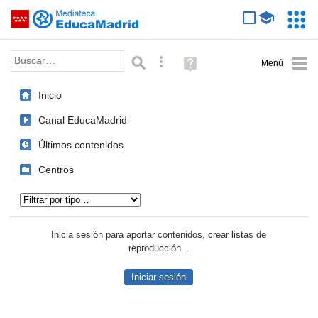
Mediateca de EducaMadrid
Saltar navegación
Servic
Educa
Palabra o frase:
Búsqueda avanzada
Ayuda
(en
ventana
Inicio
nueva)
Canal EducaMadrid
Últimos contenidos
Centros
Tipo de contenido:
Inicia sesión para aportar contenidos, crear listas de
reproducción...
Iniciar sesión