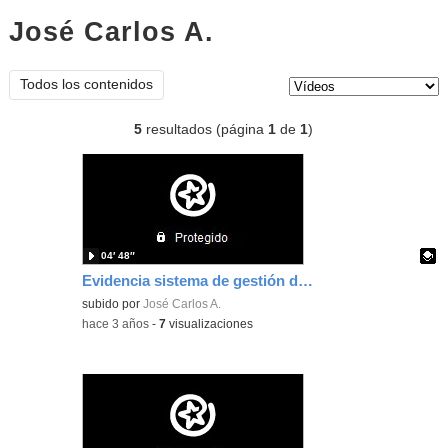
José Carlos A.
vídeos
Tipo de contenido:
Todos los contenidos
5
resultados (página
1
de
1
)
04′ 48″
Evidencia sistema de gestión de clase con classroom
Contenido educativo.
subido por
José Carlos A.
-
hace 3 años
-
7
visualizaciones