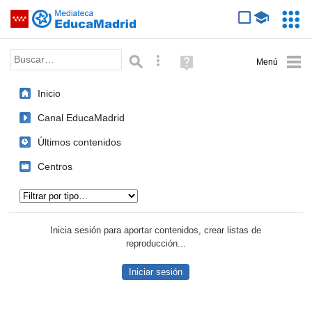
Mediateca de EducaMadrid
Saltar navegación
Servic
Educa
Palabra o frase:
Búsqueda avanzada
Ayuda
(en
ventana
Inicio
nueva)
Canal EducaMadrid
Últimos contenidos
Centros
Tipo de contenido:
Inicia sesión para aportar contenidos, crear listas de
reproducción...
Iniciar sesión