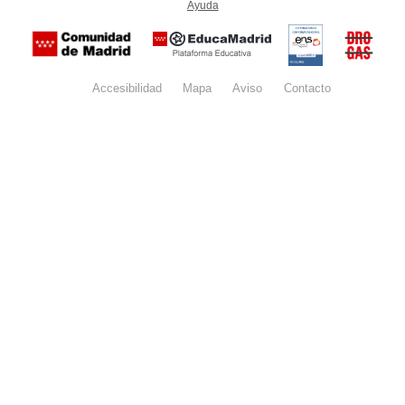
Ayuda
(en ventana nueva)
Certificación
Buzón
de
anónim
conformidad
del Pla
con el
Regiona
Esquema
contra l
Nacional de
Accesibilidad
Mapa
web
Aviso
legal
Contacto
Drogas 
Seguridad
la
(categoría
Comunid
MEDIA). El
de Madr
documento
se abrirá en
ventana
nueva.