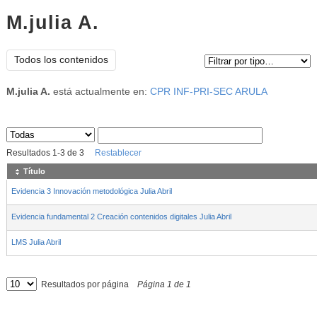
M.julia A.
Tipo de contenido:
Todos los contenidos
M.julia A.
está actualmente en:
CPR INF-PRI-SEC ARULA
Sus archivos
:
Resultados
1
-
3
de
3
Restablecer
Título
Evidencia 3 Innovación metodológica Julia Abril
Evidencia fundamental 2 Creación contenidos digitales Julia Abril
LMS Julia Abril
Resultados por página
Página
1
de
1