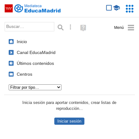
Mediateca de EducaMadrid
Saltar navegación
Servic
Educa
Palabra o frase:
Búsqueda avanzada
Ayuda
(en
ventana
Inicio
nueva)
Canal EducaMadrid
Últimos contenidos
Centros
Tipo de contenido:
Inicia sesión para aportar contenidos, crear listas de
reproducción...
Iniciar sesión