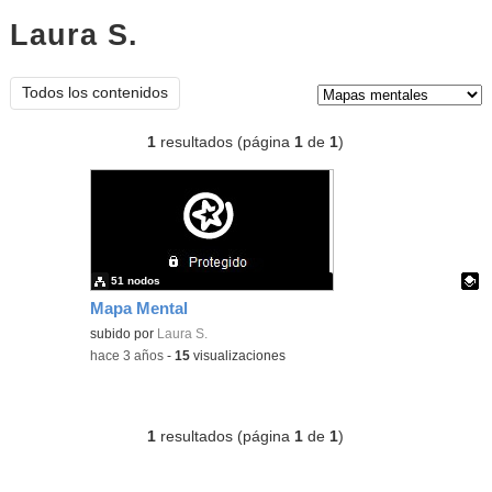
Laura S.
mapas mentales
Tipo de contenido:
Todos los contenidos
1
resultados (página
1
de
1
)
51 nodos
Mapa Mental
Contenido educativo.
subido por
Laura S.
-
hace 3 años
-
15
visualizaciones
1
resultados (página
1
de
1
)