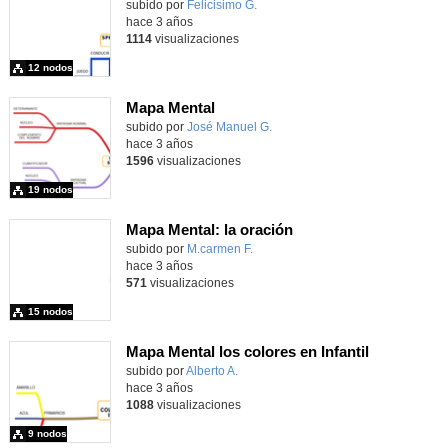
subido por
Felicisimo G.
-
hace 3 años
1114
visualizaciones
12 nodos
Mapa Mental
Contenido educativo.
subido por
José Manuel G.
-
hace 3 años
1596
visualizaciones
19 nodos
Mapa Mental: la oración
subido por
M.carmen F.
-
hace 3 años
571
visualizaciones
15 nodos
Mapa Mental los colores en Infantil
Contenido educativo.
subido por
Alberto A.
-
hace 3 años
1088
visualizaciones
9 nodos