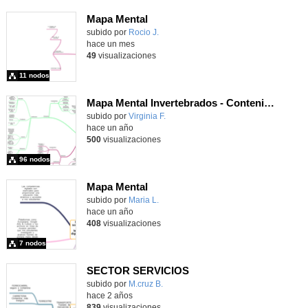
Mapa Mental
subido por
Rocio J.
-
hace un mes
49
visualizaciones
11 nodos
Mapa Mental Invertebrados - Contenido educativo
Contenido educativo.
subido por
Virginia F.
-
hace un año
500
visualizaciones
96 nodos
Mapa Mental
subido por
Maria L.
-
hace un año
408
visualizaciones
7 nodos
SECTOR SERVICIOS
Contenido educativo.
subido por
M.cruz B.
-
hace 2 años
839
visualizaciones