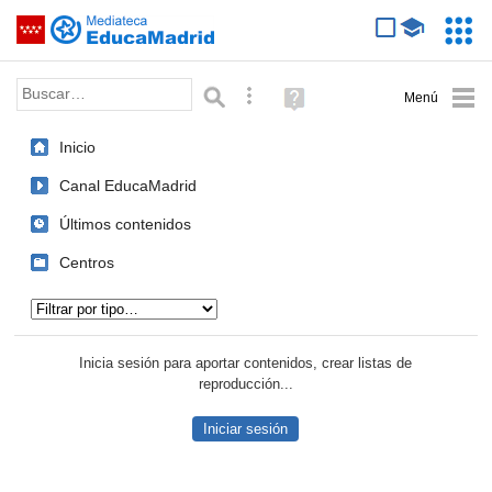
Mediateca de EducaMadrid
Saltar navegación
Servic
Educa
Palabra o frase:
Búsqueda avanzada
Ayuda
(en
ventana
Inicio
nueva)
Canal EducaMadrid
Últimos contenidos
Centros
Tipo de contenido:
Inicia sesión para aportar contenidos, crear listas de
reproducción...
Iniciar sesión