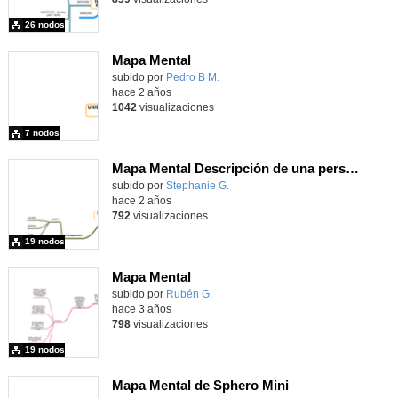
26 nodos
Mapa Mental
subido por
Pedro B M.
-
hace 2 años
1042
visualizaciones
7 nodos
Mapa Mental Descripción de una persona en francés
Contenido educativo.
subido por
Stephanie G.
-
hace 2 años
792
visualizaciones
19 nodos
Mapa Mental
subido por
Rubén G.
-
hace 3 años
798
visualizaciones
19 nodos
Mapa Mental de Sphero Mini