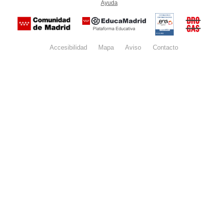
Ayuda
(en ventana nueva)
Certificación
Buzón
de
anónim
conformidad
del Pla
con el
Regiona
Esquema
contra l
Nacional de
Accesibilidad
Mapa
web
Aviso
legal
Contacto
Drogas 
Seguridad
la
(categoría
Comunid
MEDIA). El
de Madr
documento
se abrirá en
ventana
nueva.