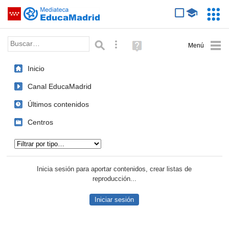
Mediateca de EducaMadrid
Saltar navegación
Servic
Educa
Palabra o frase:
Búsqueda avanzada
Ayuda
(en
ventana
Inicio
nueva)
Canal EducaMadrid
Últimos contenidos
Centros
Tipo de contenido:
Inicia sesión para aportar contenidos, crear listas de
reproducción...
Iniciar sesión