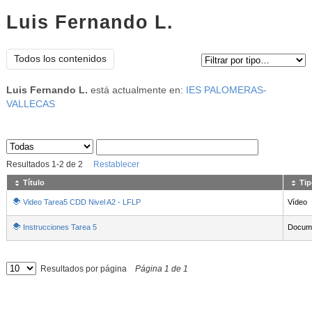
Luis Fernando L.
Tipo de contenido:
Todos los contenidos
Luis Fernando L.
está actualmente en:
IES PALOMERAS-
VALLECAS
Sus archivos
:
Resultados
1
-
2
de
2
Restablecer
Título
Tip
Video Tarea5 CDD Nivel A2 - LFLP
Vídeo
Instrucciones Tarea 5
Docum
Resultados por página
Página
1
de
1