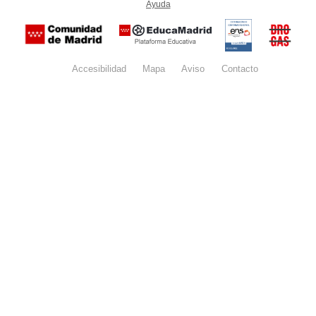
Ayuda
(en ventana nueva)
Certificación
Buzón
de
anónim
conformidad
del Pla
con el
Regiona
Esquema
contra l
Nacional de
Accesibilidad
Mapa
web
Aviso
legal
Contacto
Drogas 
Seguridad
la
(categoría
Comunid
MEDIA). El
de Madr
documento
se abrirá en
ventana
nueva.