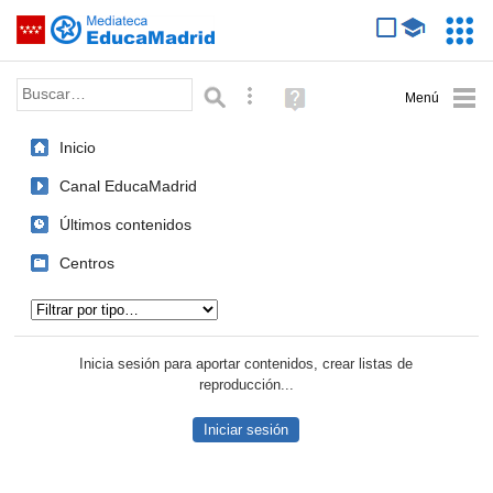
Mediateca de EducaMadrid
Saltar navegación
Servic
Educa
Palabra o frase:
Búsqueda avanzada
Ayuda
(en
ventana
Inicio
nueva)
Canal EducaMadrid
Últimos contenidos
Centros
Tipo de contenido:
Inicia sesión para aportar contenidos, crear listas de
reproducción...
Iniciar sesión