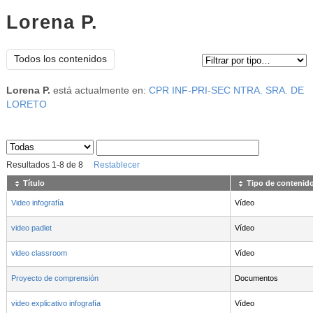
Lorena P.
Tipo de contenido:
Todos los contenidos
Lorena P.
está actualmente en:
CPR INF-PRI-SEC NTRA. SRA. DE
LORETO
Sus archivos
:
Resultados
1
-
8
de
8
Restablecer
Título
Tipo de contenid
Video infografía
Vídeo
video padlet
Vídeo
video classroom
Vídeo
Proyecto de comprensión
Documentos
video explicativo infografía
Vídeo