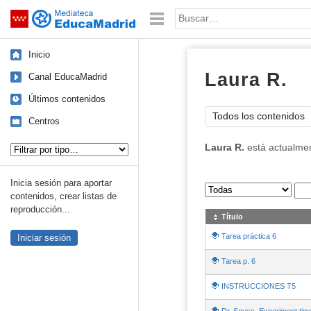
Mediateca de EducaMadrid
Saltar navegación
Palabra o frase:
Inicio
Laura R.
Canal EducaMadrid
Últimos contenidos
Todos los contenidos
Centros
Tipo de contenido:
Laura R.
está actualme
Inicia sesión para aportar
Sus archivos
:
contenidos, crear listas de
reproducción...
Título
Tarea práctica 6
Iniciar sesión
Tarea p. 6
INSTRUCCIONES T5