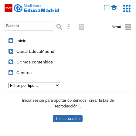
Mediateca de EducaMadrid
Saltar navegación
Servic
Educa
Palabra o frase:
Búsqueda avanzada
Ayuda
(en
ventana
Inicio
nueva)
Canal EducaMadrid
Últimos contenidos
Centros
Tipo de contenido:
Inicia sesión para aportar contenidos, crear listas de
reproducción...
Iniciar sesión