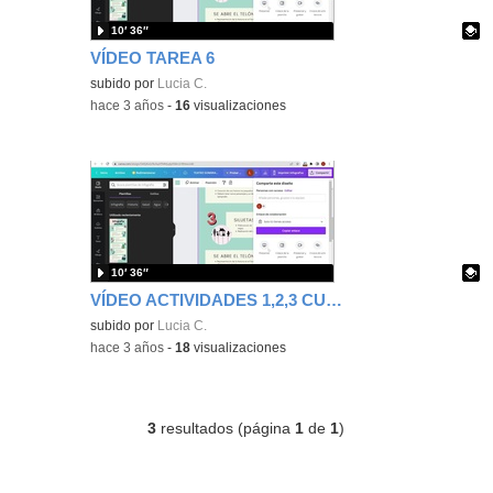
10′ 36″
VÍDEO TAREA 6
Contenido educativo.
subido por
Lucia C.
-
hace 3 años
-
16
visualizaciones
10′ 36″
VÍDEO ACTIVIDADES 1,2,3 CURSO DIGITALIZACIÓN
Contenido educativo.
subido por
Lucia C.
-
hace 3 años
-
18
visualizaciones
3
resultados (página
1
de
1
)