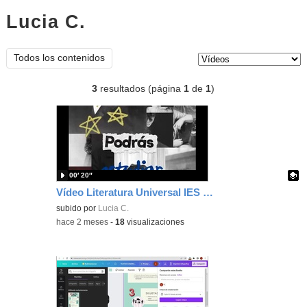
Lucia C.
vídeos
Tipo de contenido:
Todos los contenidos
3
resultados (página
1
de
1
)
00′ 20″
Vídeo Literatura Universal IES Profesor Julio Pérez
Contenido educativo.
subido por
Lucia C.
-
hace 2 meses
-
18
visualizaciones