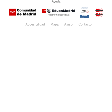
Ayuda
(en ventana nueva)
Certificación
Buzón
de
anónim
conformidad
del Pla
con el
Regiona
Esquema
contra l
Nacional de
Accesibilidad
Mapa
web
Aviso
legal
Contacto
Drogas 
Seguridad
la
(categoría
Comunid
MEDIA). El
de Madr
documento
se abrirá en
ventana
nueva.