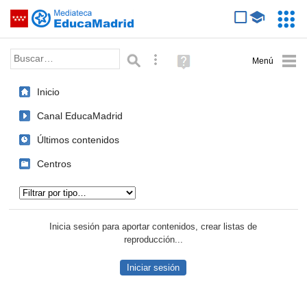
Mediateca de EducaMadrid
Saltar navegación
Servic
Educa
Palabra o frase:
Búsqueda avanzada
Ayuda
(en
ventana
Inicio
nueva)
Canal EducaMadrid
Últimos contenidos
Centros
Tipo de contenido:
Inicia sesión para aportar contenidos, crear listas de
reproducción...
Iniciar sesión