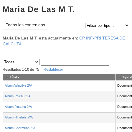
Maria De Las M T.
Tipo de contenido:
Todos los contenidos
Maria De Las M T.
está actualmente en:
CP INF-PRI TERESA DE
CALCUTA
Sus archivos
:
Resultados
1
-
10
de
75
Restablecer
Título
Tipo 
Album Winglike 2ºA
Document
Album Raichu 2ºA
Document
Album Picachu 2ºA
Document
Album NInetails 2ºA
Document
Album Charmilion 2ºA
Document