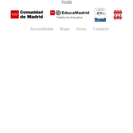
Ayuda
(en ventana nueva)
Certificación
Buzón
de
anónim
conformidad
del Pla
con el
Regiona
Esquema
contra l
Nacional de
Accesibilidad
Mapa
web
Aviso
legal
Contacto
Drogas 
Seguridad
la
(categoría
Comunid
MEDIA). El
de Madr
documento
se abrirá en
ventana
nueva.