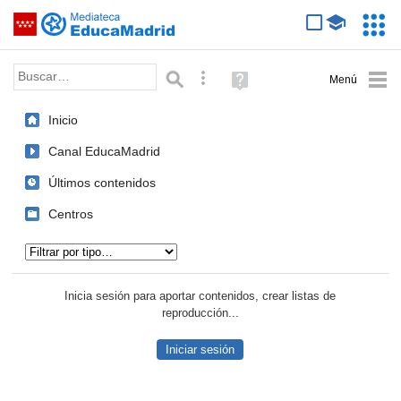
Mediateca de EducaMadrid
Saltar navegación
Servic
Educa
Palabra o frase:
Búsqueda avanzada
Ayuda
(en
ventana
Inicio
nueva)
Canal EducaMadrid
Últimos contenidos
Centros
Tipo de contenido:
Inicia sesión para aportar contenidos, crear listas de
reproducción...
Iniciar sesión