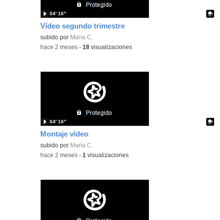
04′ 16″
Vídeo segundo trimestre
Contenido educativo.
subido por
Maria C.
-
hace 2 meses
-
18
visualizaciones
04′ 16″
Montaje vídeo
Contenido educativo.
subido por
Maria C.
-
hace 2 meses
-
1
visualizaciones