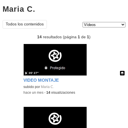
Maria C.
vídeos
Tipo de contenido:
Todos los contenidos
14
resultados (página
1
de
1
)
05′ 27″
VIDEO MONTAJE
Contenido educativo.
subido por
Maria C.
-
hace un mes
-
14
visualizaciones