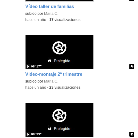
Vídeo taller de familias
Contenido educativo.
subido por
Maria C.
-
hace un año
-
17
visualizaciones
08′ 17″
Video-montaje 2º trimestre
Contenido educativo.
subido por
Maria C.
-
hace un año
-
23
visualizaciones
00′ 39″