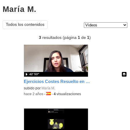
María M.
vídeos
Tipo de contenido:
Todos los contenidos
3
resultados (página
1
de
1
)
42′ 53″
Ejercicios Costes Resuelto en Teams
Contenido educativo.
subido por
María M.
-
hace 2 años
-
Idioma:
-
4
visualizaciones