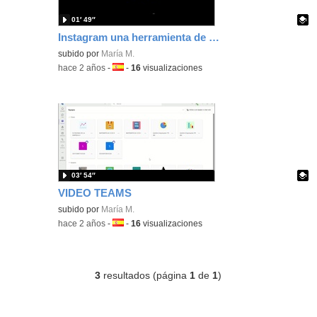
01′ 49″
Instagram una herramienta de difusión
Contenido educativo.
subido por
María M.
-
hace 2 años
-
Idioma:
-
16
visualizaciones
03′ 54″
VIDEO TEAMS
Contenido educativo.
subido por
María M.
-
hace 2 años
-
Idioma:
-
16
visualizaciones
3
resultados (página
1
de
1
)