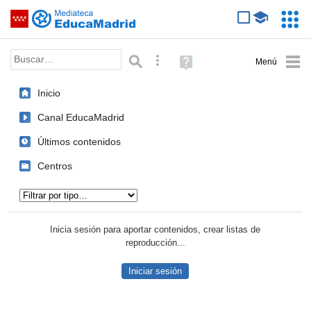
Mediateca de EducaMadrid
Saltar navegación
Servic
Educa
Palabra o frase:
Búsqueda avanzada
Ayuda
(en
ventana
Inicio
nueva)
Canal EducaMadrid
Últimos contenidos
Centros
Tipo de contenido:
Inicia sesión para aportar contenidos, crear listas de
reproducción...
Iniciar sesión