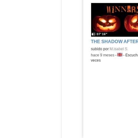
07′ 16″
Contenido educativo.
subido por
M.isabel S.
-
hace 9 meses
-
Idioma:
-
Escuc
veces