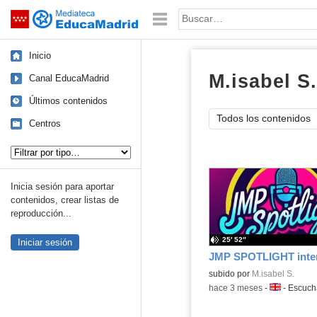
Mediateca de EducaMadrid
Saltar navegación
Palabra o frase:
Inicio
M.isabel S.
Canal EducaMadrid
Últimos contenidos
Todos los contenidos
Centros
Tipo de contenido:
Inicia sesión para aportar
contenidos, crear listas de
reproducción...
25′ 52″
Iniciar sesión
Contenido educativo.
subido por
M.isabel S.
-
hace 3 meses
-
Idioma:
-
Escuc