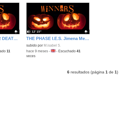
12′ 15″
THE SHADOW AFTER DEATH I.E.S. Jimena Menéndez Pidal (Fuenlabrada)
THE PHASE I.E.S. Jimena Menéndez Pidal (Fuenlabrada)
Contenido educativo.
subido por
M.isabel S.
hado
11
-
hace 9 meses
-
Idioma:
-
Escuchado
41
veces
6
resultados (página
1
de
1
)