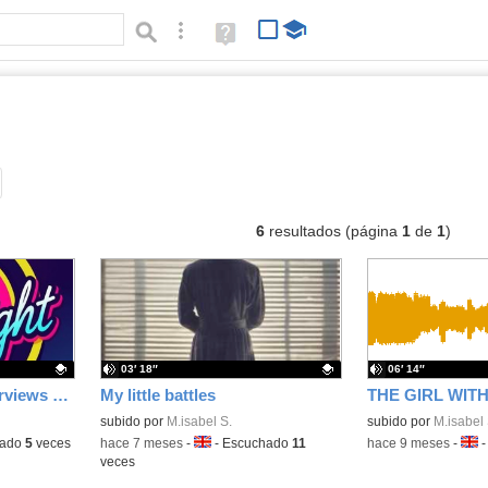
Búsqueda avanzada
Ayuda
(en
ventana
nueva)
audios
Tipo de contenido:
6
resultados (página
1
de
1
)
03′ 18″
06′ 14″
JMP SPOTLIGHT interviews LORANCA ON AIR CREW in their studio
My little battles
Contenido educativo.
subido por
M.isabel S.
Contenido educativo
subido por
M.isabel 
hado
5
veces
-
hace 7 meses
-
Idioma:
-
Escuchado
11
-
hace 9 meses
-
Idio
veces