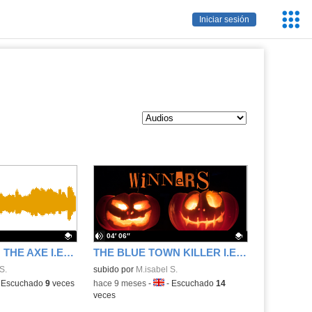
Servic
Iniciar sesión
Educa
04′ 06″
THE GIRL WITH THE AXE I.E.S. Jimena Menéndez Pidal
THE BLUE TOWN KILLER I.E.S. Jimena Menéndez Pidal (Fuenlabrada)
.
S.
Contenido educativo.
subido por
M.isabel S.
ma:
-
Escuchado
9
veces
-
hace 9 meses
-
Idioma:
-
Escuchado
14
veces