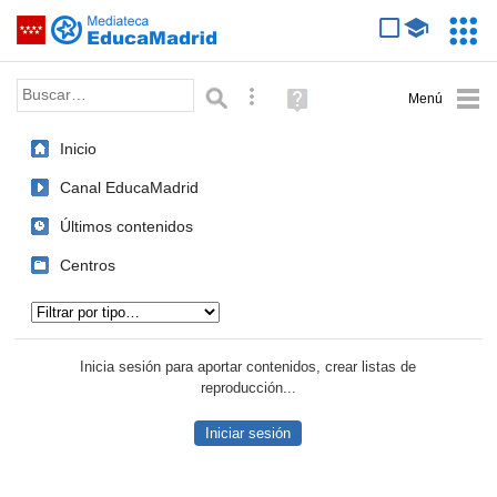
Mediateca de EducaMadrid
Saltar navegación
Servic
Educa
Palabra o frase:
Búsqueda avanzada
Ayuda
(en
ventana
Inicio
nueva)
Canal EducaMadrid
Últimos contenidos
Centros
Tipo de contenido:
Inicia sesión para aportar contenidos, crear listas de
reproducción...
Iniciar sesión