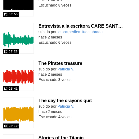
Escuchado
8
veces
00′ 55″
Entrevista a la escritora CARE SANTOS (22/05/2025)
subido por
Ies carpediem fuenlabrada
-
hace 2 meses
Escuchado
6
veces
09′ 23″
The Pirates treasure
Contenido educativo.
subido por
Patricia V.
-
hace 2 meses
Escuchado
3
veces
02′ 41″
The day the crayons quit
Contenido educativo.
subido por
Patricia V.
-
hace 2 meses
Escuchado
4
veces
08′ 10″
Stories of the Titanic