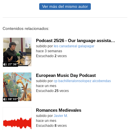
Ver más del mismo autor
Contenidos relacionados:
Podcast 25/26 - Our language assistant Ellie
subido por
Ies canadareal galapagar
-
hace 3 semanas
Escuchado
2
veces
27′ 36″
European Music Day Podcast
Contenido educativo.
subido por
cp bachilleralonsolopez alcobendas
-
hace un mes
Escuchado
25
veces
08′ 03″
Romances Medievales
subido por
Javier M.
-
hace un mes
Escuchado
8
veces