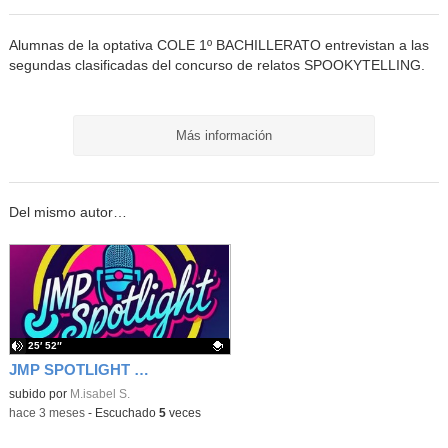
Alumnas de la optativa COLE 1º BACHILLERATO entrevistan a las
segundas clasificadas del concurso de relatos SPOOKYTELLING.
Más información
Del mismo autor…
25′ 52″
JMP SPOTLIGHT interviews LORANCA ON AIR CREW in their studio
Contenido educativo.
subido por
M.isabel S.
-
hace 3 meses
-
Escuchado
5
veces