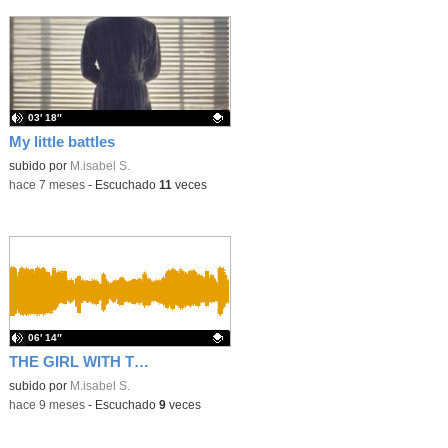
03′ 18″
My little battles
Contenido educativo.
subido por
M.isabel S.
-
hace 7 meses
-
Escuchado
11
veces
06′ 14″
THE GIRL WITH THE AXE I.E.S. Jimena Menéndez Pidal
Contenido educativo.
subido por
M.isabel S.
-
hace 9 meses
-
Escuchado
9
veces