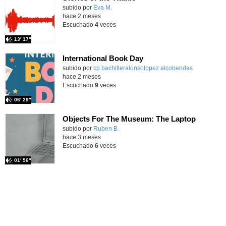
Contenido educativo.
subido por
Eva M.
-
hace 2 meses
Escuchado
4
veces
13′ 17″
International Book Day
Contenido educativo.
subido por
cp bachilleralonsolopez alcobendas
-
hace 2 meses
Escuchado
9
veces
06′ 29″
Objects For The Museum: The Laptop
Contenido educativo.
subido por
Ruben B.
-
hace 3 meses
Escuchado
6
veces
01′ 56″