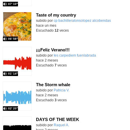
07′ 10″
Taste of my country
Contenido educativo.
subido por
cp bachilleralonsolopez alcobendas
-
hace un mes
Escuchado
12
veces
06′ 58″
¡¡¡Feliz Verano!!!
subido por
Ies carpediem fuenlabrada
-
hace 2 meses
Escuchado
7
veces
01′ 14″
The Storm whale
Contenido educativo.
subido por
Patricia V.
-
hace 2 meses
Escuchado
3
veces
02′ 20″
DAYS OF THE WEEK
Contenido educativo.
subido por
Raquel A.
-
hace 2 meses