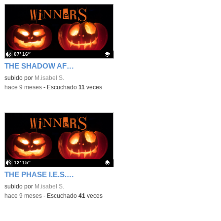
07′ 16″
THE SHADOW AFTER DEATH I.E.S. Jimena Menéndez Pidal (Fuenlabrada)
Contenido educativo.
subido por
M.isabel S.
-
hace 9 meses
-
Escuchado
11
veces
12′ 15″
THE PHASE I.E.S. Jimena Menéndez Pidal (Fuenlabrada)
Contenido educativo.
subido por
M.isabel S.
-
hace 9 meses
-
Escuchado
41
veces