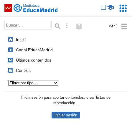
Mediateca de EducaMadrid
Saltar navegación
Servic
Educa
Palabra o frase:
Búsqueda avanzada
Ayuda
(en
ventana
Inicio
nueva)
Canal EducaMadrid
Últimos contenidos
Centros
Tipo de contenido:
Inicia sesión para aportar contenidos, crear listas de
reproducción...
Iniciar sesión