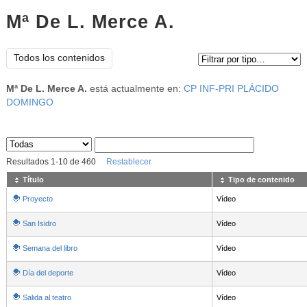
Mª De L. Merce A.
Tipo de contenido:
Todos los contenidos
Mª De L. Merce A.
está actualmente en:
CP INF-PRI PLÁCIDO
DOMINGO
Sus archivos
:
Resultados
1
-
10
de
460
Restablecer
Título
Tipo de contenido
Proyecto
Vídeo
San Isidro
Vídeo
Semana del libro
Vídeo
Día del deporte
Vídeo
Salida al teatro
Vídeo