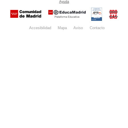
Ayuda
(en ventana nueva)
Certificación
Buzón
de
anónim
conformidad
del Pla
con el
Regiona
Esquema
contra l
Nacional de
Accesibilidad
Mapa
web
Aviso
legal
Contacto
Drogas 
Seguridad
la
(categoría
Comunid
MEDIA). El
de Madr
documento
se abrirá en
ventana
nueva.