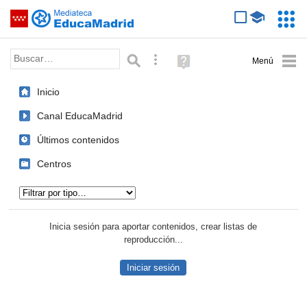
Mediateca de EducaMadrid
Saltar navegación
Servic
Educa
Palabra o frase:
Búsqueda avanzada
Ayuda
(en
ventana
Inicio
nueva)
Canal EducaMadrid
Últimos contenidos
Centros
Tipo de contenido:
Inicia sesión para aportar contenidos, crear listas de
reproducción...
Iniciar sesión