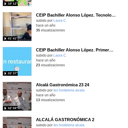
10′ 12″
CEIP Bachiller Alonso López. Tecnologías 5ºA
Contenido educativo.
subido por
Laura C.
-
hace un año
35
visualizaciones
01′ 41″
CEIP Bachiller Alonso López. Primeros auxilios. 5ºA
Contenido educativo.
subido por
Laura C.
-
hace un año
23
visualizaciones
02′ 37″
Alcalá Gastronómica 23 24
Contenido educativo.
subido por
Ies hosteleria alcala
-
hace un año
13
visualizaciones
02′ 09″
ALCALÁ GASTRONÓMICA 2
Contenido educativo.
subido por
Ies hosteleria alcala
-