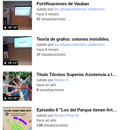
Fortificaciones de Vauban
Contenido educativo.
subido por
Ies villadevaldemoro valdemoro
-
hace 8 meses
47
visualizaciones
09′ 16″
Teoría de grafos: uniones invisibles.
Contenido educativo.
subido por
Ies villadevaldemoro valdemoro
-
hace 8 meses
37
visualizaciones
08′ 23″
Titulo Técnico Superior Asistencia a la Dirección IES Alonso Avellaneda
Contenido educativo.
subido por
Amalio S.
-
hace un año
9
visualizaciones
04′ 25″
Episodio 6 "Los del Parque tienen Arte" CEIP Parque de Cataluña (Alcobendas)
Contenido educativo.
subido por
Beatriz-Pinar M.
-
hace un año
138
visualizaciones