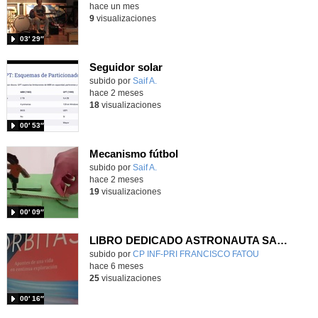
hace un mes
9
visualizaciones
03′ 29″
Seguidor solar
Contenido educativo.
subido por
Saif A.
-
hace 2 meses
18
visualizaciones
00′ 53″
Mecanismo fútbol
Contenido educativo.
subido por
Saif A.
-
hace 2 meses
19
visualizaciones
00′ 09″
LIBRO DEDICADO ASTRONAUTA SARA GARCÍA ALONSO
Contenido educativo.
subido por
CP INF-PRI FRANCISCO FATOU
-
hace 6 meses
25
visualizaciones
00′ 16″