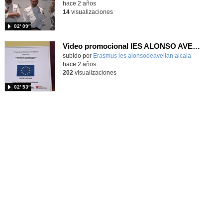
hace 2 años
14
visualizaciones
02′ 09″
Video promocional IES ALONSO AVELLANEDA Junio 24
subido por
Erasmus ies alonsodeavellan alcala
-
hace 2 años
202
visualizaciones
02′ 53″