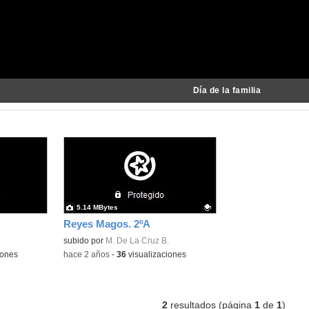
Día de la familia
5.14 MBytes
Reyes Magos. 2ºA
Contenido educativo.
subido por
M. De La Cruz B.
iones
-
hace 2 años
-
36
visualizaciones
2
resultados (página
1
de
1
)