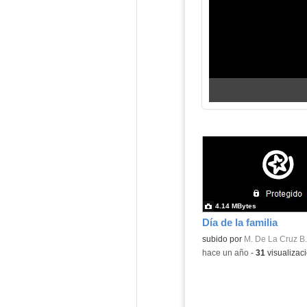
4.14 MBytes
Día de la familia
subido por
M. De La Cruz B.
-
hace un año
-
31
visualizac