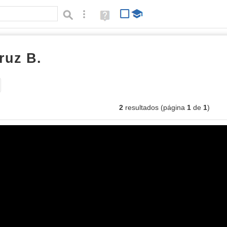
Búsqueda avanzada
Ayuda
(en
ventana
nueva)
ruz B.
imágenes
Tipo de contenido:
2
resultados (página
1
de
1
)