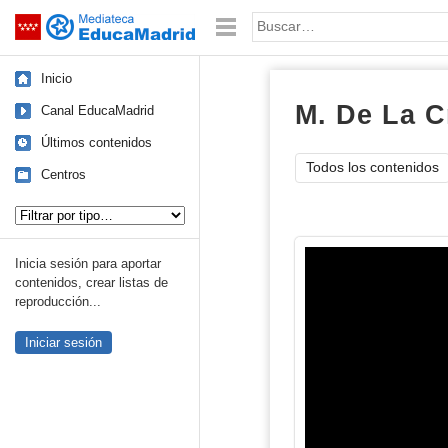
Mediateca de EducaMadrid
Saltar navegación
Palabra o frase:
Inicio
M. De La C
Canal EducaMadrid
Últimos contenidos
Todos los contenidos
Centros
Tipo de contenido:
Inicia sesión para aportar
contenidos, crear listas de
reproducción...
Iniciar sesión