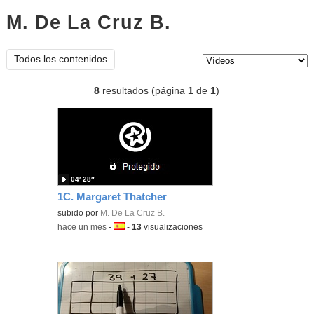
M. De La Cruz B.
vídeos
Tipo de contenido:
Todos los contenidos
8
resultados (página
1
de
1
)
04′ 28″
1C. Margaret Thatcher
subido por
M. De La Cruz B.
-
hace un mes
-
Idioma:
-
13
visualizaciones