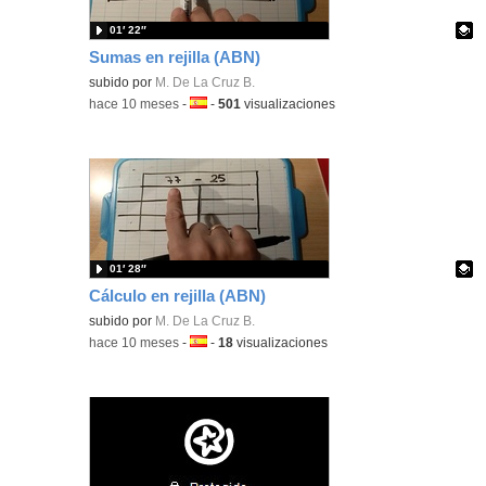
01′ 22″
Sumas en rejilla (ABN)
Contenido educativo.
subido por
M. De La Cruz B.
-
hace 10 meses
-
Idioma:
-
501
visualizaciones
01′ 28″
Cálculo en rejilla (ABN)
Contenido educativo.
subido por
M. De La Cruz B.
-
hace 10 meses
-
Idioma:
-
18
visualizaciones