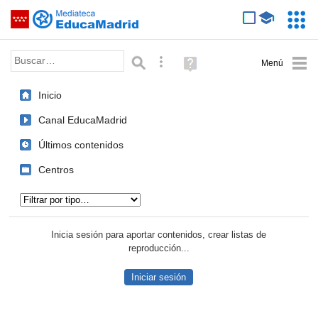
Mediateca de EducaMadrid
Saltar navegación
Servic
Educa
Palabra o frase:
Búsqueda avanzada
Ayuda
(en
ventana
Inicio
nueva)
Canal EducaMadrid
Últimos contenidos
Centros
Tipo de contenido:
Inicia sesión para aportar contenidos, crear listas de
reproducción...
Iniciar sesión