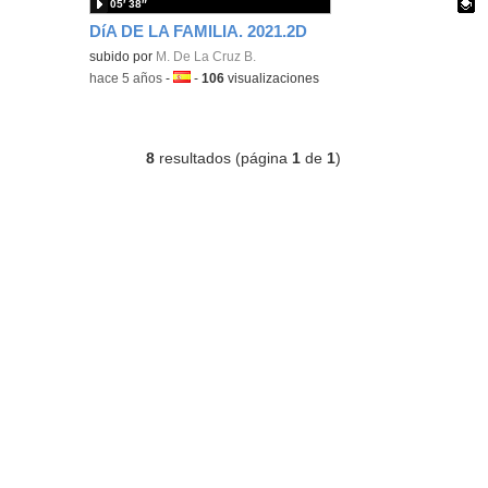
05′ 38″
DíA DE LA FAMILIA. 2021.2D
Contenido educativo.
subido por
M. De La Cruz B.
-
hace 5 años
-
Idioma:
-
106
visualizaciones
8
resultados (página
1
de
1
)