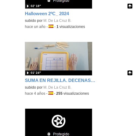
02′ 18″
Halloween 2ºC_ 2024
Contenido educativo.
subido por
M. De La Cruz B.
-
hace un año
-
Idioma:
-
1
visualizaciones
01′ 24″
SUMA EN REJILLA. DECENAS. SIN LLEVADAS
Contenido educativo.
subido por
M. De La Cruz B.
-
hace 4 años
-
Idioma:
-
255
visualizaciones