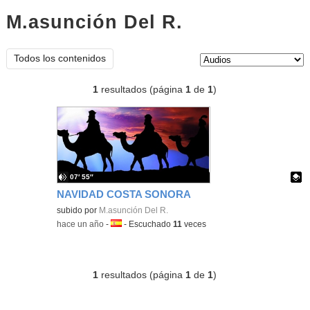
M.asunción Del R.
audios
Tipo de contenido:
Todos los contenidos
1
resultados (página
1
de
1
)
07′ 55″
NAVIDAD COSTA SONORA
Contenido educativo.
subido por
M.asunción Del R.
-
hace un año
-
Idioma:
-
Escuchado
11
veces
1
resultados (página
1
de
1
)