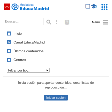
Mediateca de EducaMadrid
Saltar navegación
Servic
Educa
Palabra o frase:
Búsqueda avanzada
Ayuda
(en
ventana
Inicio
nueva)
Canal EducaMadrid
Últimos contenidos
Centros
Tipo de contenido:
Inicia sesión para aportar contenidos, crear listas de
reproducción...
Iniciar sesión