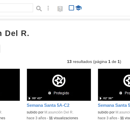
Búsqueda avanzada
Ayuda
(en
ventana
nueva)
 Del R.
vídeos
Tipo de contenido:
13
resultados (página
1
de
1
)
00′ 43″
02′ 36″
Semana Santa 5A-C2
Semana Santa 
R.
subido por
M.asunción Del R.
subido por
M.asunci
ones
-
hace 3 años
-
11
visualizaciones
-
hace 3 años
-
11
vis