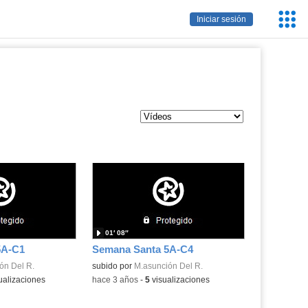
Servic
Iniciar sesión
Educa
01′ 08″
5A-C1
Semana Santa 5A-C4
ón Del R.
subido por
M.asunción Del R.
ualizaciones
-
hace 3 años
-
5
visualizaciones