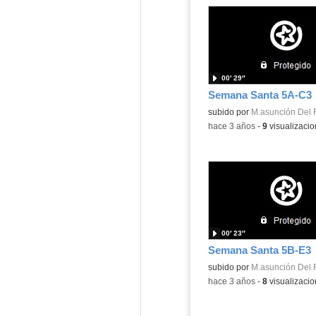
00′ 29″
Semana Santa 5A-C3
subido por
M.asunción Del 
-
hace 3 años
-
9
visualizaci
00′ 23″
Semana Santa 5B-E3
subido por
M.asunción Del 
-
hace 3 años
-
8
visualizaci