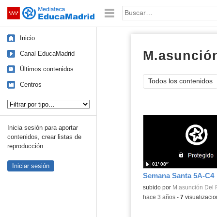
Mediateca de EducaMadrid
Saltar navegación
Palabra o frase:
Inicio
M.asunción
Canal EducaMadrid
Últimos contenidos
Todos los contenidos
Centros
Tipo de contenido:
Inicia sesión para aportar
contenidos, crear listas de
reproducción...
01′ 08″
Iniciar sesión
Semana Santa 5A-C4
subido por
M.asunción Del 
-
hace 3 años
-
7
visualizaci