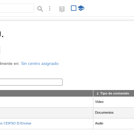
Búsqueda avanzada
Ayuda
(en
ventana
nueva)
.
Tipo de contenido:
lmente en:
Sin centro asignado
Tipo de contenido
Vídeo
Documentos
dos CEIPSO El Encinar
Audio