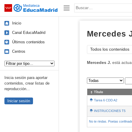
Mediateca de EducaMadrid
Saltar navegación
Palabra o frase:
Inicio
Mercedes J
Canal EducaMadrid
Últimos contenidos
Todos los contenidos
Centros
Tipo de contenido:
Mercedes J.
está actua
Inicia sesión para aportar
Sus archivos
:
contenidos, crear listas de
reproducción...
Título
Tarea 6 CDD A2
Iniciar sesión
INSTRUCCIONES T5
No te rindas. Poetas confina