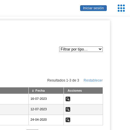
Servic
Iniciar sesión
Educa
Resultados
1
-
3
de
3
Restablecer
Fecha
Acciones
NaN16-07-2023
16-07-2023
Ver
NaN12-07-2023
12-07-2023
Ver
NaN24-04-2020
24-04-2020
Ver