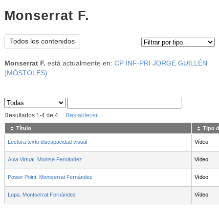
Monserrat F.
Tipo de contenido:
Todos los contenidos
Monserrat F.
está actualmente en:
CP INF-PRI JORGE GUILLÉN
(MÓSTOLES)
Sus archivos
:
Resultados
1
-
4
de
4
Restablecer
Título
Tipo 
Lectura texto discapacidad visual
Vídeo
Aula Virtual. Montse Fernández
Vídeo
Power Point. Montserrat Fernández
Vídeo
Lupa. Montserrat Fernández
Vídeo