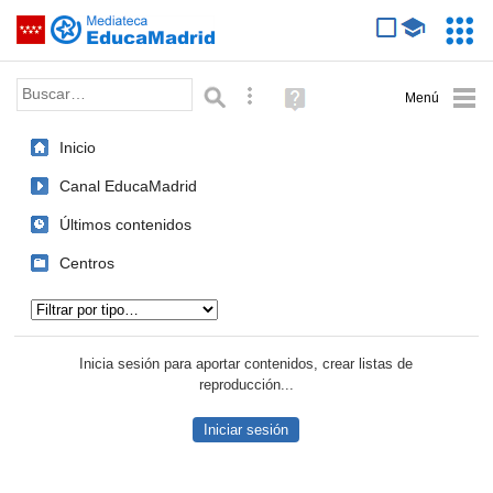
Mediateca de EducaMadrid
Saltar navegación
Servic
Educa
Palabra o frase:
Búsqueda avanzada
Ayuda
(en
ventana
Inicio
nueva)
Canal EducaMadrid
Últimos contenidos
Centros
Tipo de contenido:
Inicia sesión para aportar contenidos, crear listas de
reproducción...
Iniciar sesión