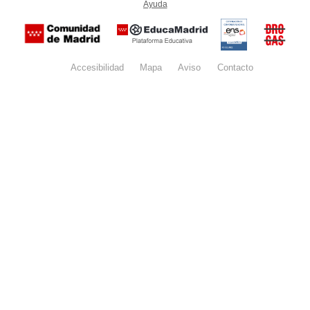
Ayuda
(en ventana nueva)
Certificación
Buzón
de
anónim
conformidad
del Pla
con el
Regiona
Esquema
contra l
Nacional de
Accesibilidad
Mapa
web
Aviso
legal
Contacto
Drogas 
Seguridad
la
(categoría
Comunid
MEDIA). El
de Madr
documento
se abrirá en
ventana
nueva.