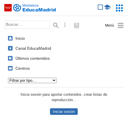
Mediateca de EducaMadrid
Saltar navegación
Servic
Educa
Palabra o frase:
Búsqueda avanzada
Ayuda
(en
ventana
Inicio
nueva)
Canal EducaMadrid
Últimos contenidos
Centros
Tipo de contenido:
Inicia sesión para aportar contenidos, crear listas de
reproducción...
Iniciar sesión