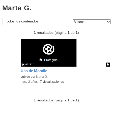
Marta G.
vídeos
Tipo de contenido:
Todos los contenidos
1
resultados (página
1
de
1
)
05′ 21″
Uso de Moodle
Contenido educativo.
subido por
Marta G.
-
hace 2 años
-
7
visualizaciones
1
resultados (página
1
de
1
)