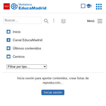
Mediateca de EducaMadrid
Saltar navegación
Servic
Educa
Palabra o frase:
Búsqueda avanzada
Ayuda
(en
ventana
Inicio
nueva)
Canal EducaMadrid
Últimos contenidos
Centros
Tipo de contenido:
Inicia sesión para aportar contenidos, crear listas de
reproducción...
Iniciar sesión