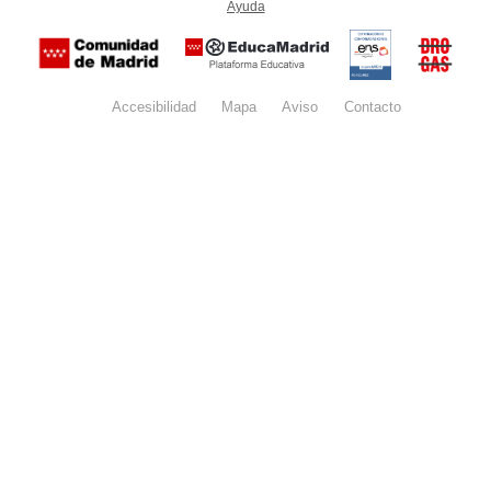
Ayuda
(en ventana nueva)
Certificación
Buzón
de
anónim
conformidad
del Pla
con el
Regiona
Esquema
contra l
Nacional de
Accesibilidad
Mapa
web
Aviso
legal
Contacto
Drogas 
Seguridad
la
(categoría
Comunid
MEDIA). El
de Madr
documento
se abrirá en
ventana
nueva.