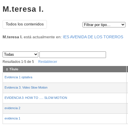
M.teresa I.
Tipo de contenido:
Todos los contenidos
M.teresa I.
está actualmente en:
IES AVENIDA DE LOS TOREROS
Sus archivos
:
Resultados
1
-
5
de
5
Restablecer
Título
Evidencia 1 optativa
Evidencia 3. Video Slow Motion
EVIDENCIA 3: HOW TO ..... SLOW MOTION
evidencia 2
evidencia 1