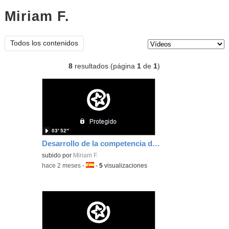
Miriam F.
vídeos
Tipo de contenido:
Todos los contenidos
8
resultados (página
1
de
1
)
03′ 52″
Desarrollo de la competencia digital
subido por
Miriam F.
-
hace 2 meses
-
Idioma:
-
5
visualizaciones