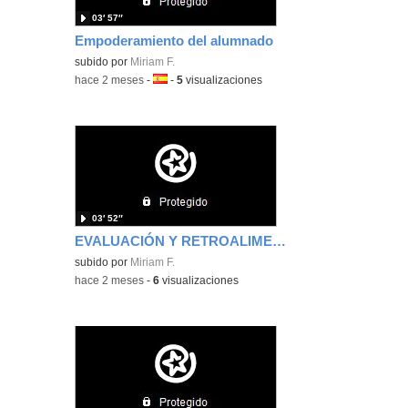
03′ 57″
Empoderamiento del alumnado
subido por
Miriam F.
-
hace 2 meses
-
Idioma:
-
5
visualizaciones
03′ 52″
EVALUACIÓN Y RETROALIMENTACIÓN
subido por
Miriam F.
-
hace 2 meses
-
6
visualizaciones