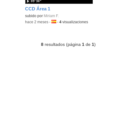
05′ 36″
CCD Área 1
subido por
Miriam F.
-
hace 2 meses
-
Idioma:
-
4
visualizaciones
8
resultados (página
1
de
1
)