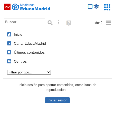
Mediateca de EducaMadrid
Saltar navegación
Servic
Educa
Palabra o frase:
Búsqueda avanzada
Ayuda
(en
ventana
Inicio
nueva)
Canal EducaMadrid
Últimos contenidos
Centros
Tipo de contenido:
Inicia sesión para aportar contenidos, crear listas de
reproducción...
Iniciar sesión