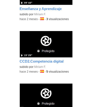
09′ 44″
Enseñanza y Aprendizaje
subido por
Miriam F.
-
hace 2 meses
-
Idioma:
-
3
visualizaciones
15′ 29″
CCD2.Competencia digital
subido por
Miriam F.
-
hace 2 meses
-
Idioma:
-
5
visualizaciones