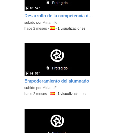
03′ 52″
Desarrollo de la competencia digital
subido por
Miriam F.
-
hace 2 meses
-
Idioma:
-
1
visualizaciones
03′ 57″
Empoderamiento del alumnado
subido por
Miriam F.
-
hace 2 meses
-
Idioma:
-
1
visualizaciones