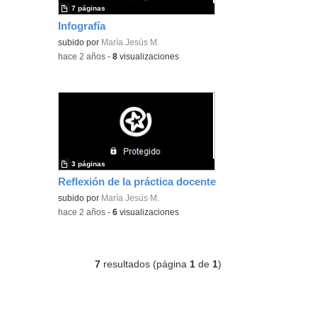
7 páginas
Infografía
subido por
María Jesús M.
-
hace 2 años
-
8
visualizaciones
3 páginas
Reflexión de la práctica docente
subido por
María Jesús M.
-
hace 2 años
-
6
visualizaciones
7
resultados (página
1
de
1
)