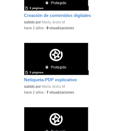
3 páginas
Creación de contenidos digitales
subido por
María Jesús M.
-
hace 2 años
-
9
visualizaciones
3 páginas
Netiqueta-PDF explicativo
subido por
María Jesús M.
-
hace 2 años
-
7
visualizaciones