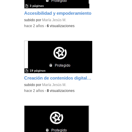
3 páginas
Accesibilidad y empoderamiento
subido por
María Jesús M.
-
hace 2 años
-
6
visualizaciones
19 páginas
Creación de contenidos digitales (3)
subido por
María Jesús M.
-
hace 2 años
-
8
visualizaciones