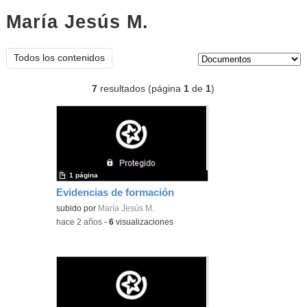
María Jesús M.
documentos
Tipo de contenido:
Todos los contenidos
7
resultados (página
1
de
1
)
1 página
Evidencias de formación
subido por
María Jesús M.
-
hace 2 años
-
6
visualizaciones