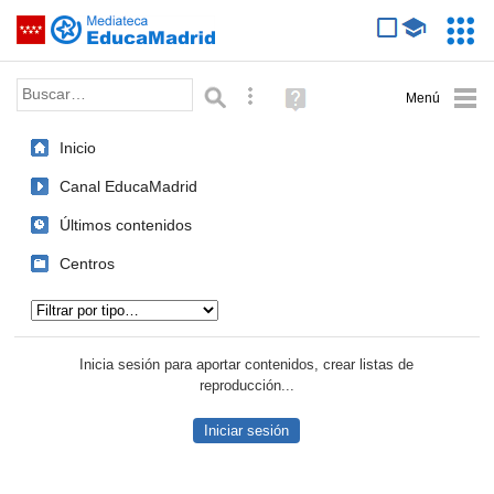
Mediateca de EducaMadrid
Saltar navegación
Servic
Educa
Palabra o frase:
Búsqueda avanzada
Ayuda
(en
ventana
Inicio
nueva)
Canal EducaMadrid
Últimos contenidos
Centros
Tipo de contenido:
Inicia sesión para aportar contenidos, crear listas de
reproducción...
Iniciar sesión