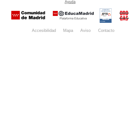
Ayuda
(en ventana nueva)
Certificación
Buzón
de
anónim
conformidad
del Pla
con el
Regiona
Esquema
contra l
Nacional de
Accesibilidad
Mapa
web
Aviso
legal
Contacto
Drogas 
Seguridad
la
(categoría
Comunid
MEDIA). El
de Madr
documento
se abrirá en
ventana
nueva.