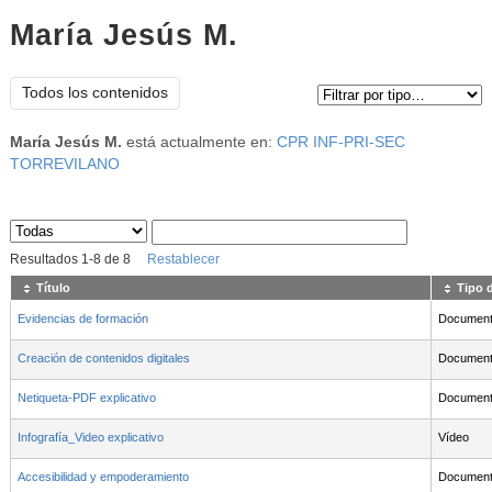
María Jesús M.
Tipo de contenido:
Todos los contenidos
María Jesús M.
está actualmente en:
CPR INF-PRI-SEC
TORREVILANO
Sus archivos
:
Resultados
1
-
8
de
8
Restablecer
Título
Tipo 
Evidencias de formación
Documen
Creación de contenidos digitales
Documen
Netiqueta-PDF explicativo
Documen
Infografía_Video explicativo
Vídeo
Accesibilidad y empoderamiento
Documen