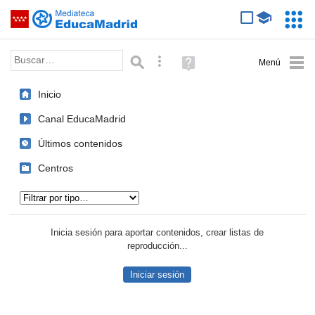
Mediateca de EducaMadrid
Saltar navegación
Servic
Educa
Palabra o frase:
Búsqueda avanzada
Ayuda
(en
ventana
Inicio
nueva)
Canal EducaMadrid
Últimos contenidos
Centros
Tipo de contenido:
Inicia sesión para aportar contenidos, crear listas de
reproducción...
Iniciar sesión