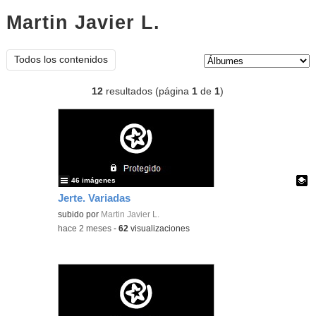
Martin Javier L.
Álbumes
Tipo de contenido:
Todos los contenidos
12
resultados (página
1
de
1
)
46 imágenes
Jerte. Variadas
Contenido educativo.
subido por
Martin Javier L.
-
hace 2 meses
-
62
visualizaciones