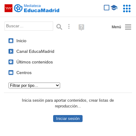
Mediateca de EducaMadrid
Saltar navegación
Servic
Educa
Palabra o frase:
Búsqueda avanzada
Ayuda
(en
ventana
Inicio
nueva)
Canal EducaMadrid
Últimos contenidos
Centros
Tipo de contenido:
Inicia sesión para aportar contenidos, crear listas de
reproducción...
Iniciar sesión