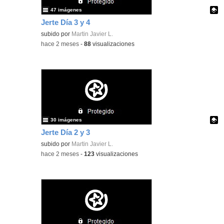
47 imágenes
Jerte Día 3 y 4
Contenido educativo.
subido por
Martin Javier L.
-
hace 2 meses
-
88
visualizaciones
30 imágenes
Jerte Día 2 y 3
Contenido educativo.
subido por
Martin Javier L.
-
hace 2 meses
-
123
visualizaciones