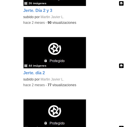
26 imágenes
Jerte. Día 2 y 3
Contenido educativo.
subido por
Martin Javier L.
-
hace 2 meses
-
90
visualizaciones
44 imágenes
Jerte. día 2
Contenido educativo.
subido por
Martin Javier L.
-
hace 2 meses
-
77
visualizaciones