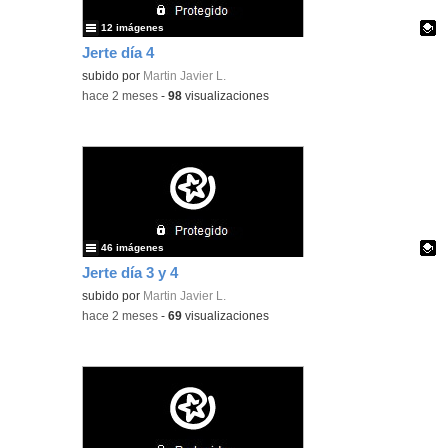
12 imágenes
Jerte día 4
Contenido educativo.
subido por
Martin Javier L.
-
hace 2 meses
-
98
visualizaciones
46 imágenes
Jerte día 3 y 4
Contenido educativo.
subido por
Martin Javier L.
-
hace 2 meses
-
69
visualizaciones