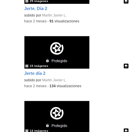
29 imágenes
Jerte. Día 2
Contenido educativo.
subido por
Martin Javier L.
-
hace 2 meses
-
91
visualizaciones
15 imágenes
Jerte día 2
Contenido educativo.
subido por
Martin Javier L.
-
hace 2 meses
-
134
visualizaciones
14 imágenes