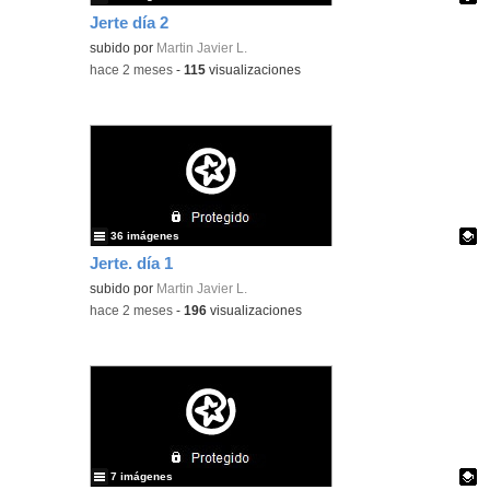
Jerte día 2
Contenido educativo.
subido por
Martin Javier L.
-
hace 2 meses
-
115
visualizaciones
36 imágenes
Jerte. día 1
Contenido educativo.
subido por
Martin Javier L.
-
hace 2 meses
-
196
visualizaciones
7 imágenes