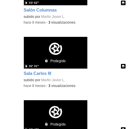
03′ 02″
Salón Columnas
Contenido educativo.
subido por
Martin Javier L.
-
hace 8 meses
-
3
visualizaciones
02′ 31″
Sala Carlos III
Contenido educativo.
subido por
Martin Javier L.
-
hace 8 meses
-
3
visualizaciones