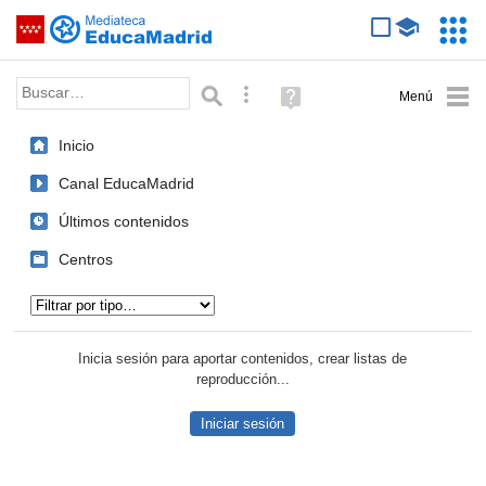
Mediateca de EducaMadrid
Saltar navegación
Servic
Educa
Palabra o frase:
Búsqueda avanzada
Ayuda
(en
ventana
Inicio
nueva)
Canal EducaMadrid
Últimos contenidos
Centros
Tipo de contenido:
Inicia sesión para aportar contenidos, crear listas de
reproducción...
Iniciar sesión