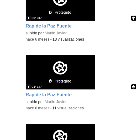
00′ 34″
Rap de la Paz Fuente
Contenido educativo.
subido por
Martin Javier L.
-
hace 6 meses
-
13
visualizaciones
01′ 14″
Rap de la Paz Fuente
Contenido educativo.
subido por
Martin Javier L.
-
hace 6 meses
-
11
visualizaciones