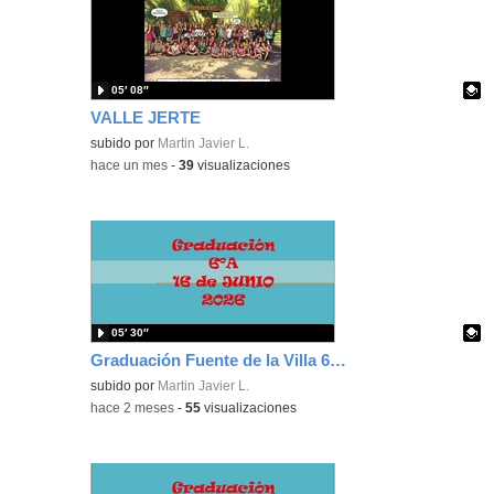
05′ 08″
VALLE JERTE
Contenido educativo.
subido por
Martin Javier L.
-
hace un mes
-
39
visualizaciones
05′ 30″
Graduación Fuente de la Villa 6º A 2026
Contenido educativo.
subido por
Martin Javier L.
-
hace 2 meses
-
55
visualizaciones