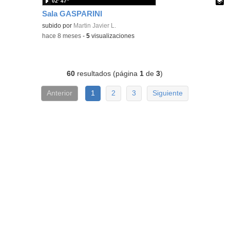
02′ 47″
Sala GASPARINI
Contenido educativo.
subido por
Martin Javier L.
-
hace 8 meses
-
5
visualizaciones
60
resultados (página
1
de
3
)
Anterior
1
2
3
Siguiente