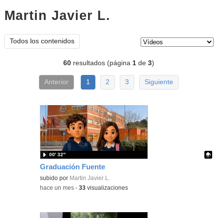
Martin Javier L.
vídeos
Tipo de contenido:
Todos los contenidos
60
resultados (página
1
de
3
)
Anterior
1
2
3
Siguiente
00′ 32″
Graduación Fuente
Contenido educativo.
subido por
Martin Javier L.
-
hace un mes
-
33
visualizaciones