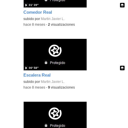
01′ 39″
Comedor Real
Contenido educativo.
subido por
Martin Javier L.
-
hace 8 meses
-
2
visualizaciones
00′ 58″
Escalera Real
Contenido educativo.
subido por
Martin Javier L.
-
hace 8 meses
-
9
visualizaciones