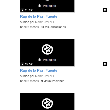
01′ 39″
Rap de la Paz. Fuente
Contenido educativo.
subido por
Martin Javier L.
-
hace 6 meses
-
11
visualizaciones
03′ 58″
Rap de la Paz. Fuente
Contenido educativo.
subido por
Martin Javier L.
-
hace 6 meses
-
9
visualizaciones