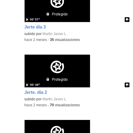
00′ 57″
Jerte día 3
Contenido educativo.
subido por
Martin Javier L.
-
hace 2 meses
-
35
visualizaciones
00′ 49″
Jerte. día 2
Contenido educativo.
subido por
Martin Javier L.
-
hace 2 meses
-
70
visualizaciones