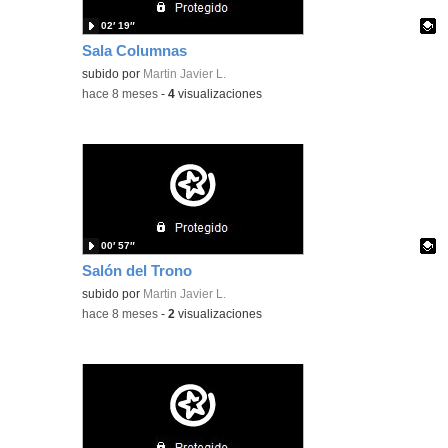
02′ 19″
Sala Columnas
Contenido educativo.
subido por
Martin Javier L.
-
hace 8 meses
-
4
visualizaciones
00′ 57″
Salón del Trono
Contenido educativo.
subido por
Martin Javier L.
-
hace 8 meses
-
2
visualizaciones