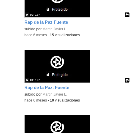
02′ 16″
Rap de la Paz Fuente
Contenido educativo.
subido por
Martin Javier L.
-
hace 6 meses
-
15
visualizaciones
01′ 13″
Rap de la Paz. Fuente
Contenido educativo.
subido por
Martin Javier L.
-
hace 6 meses
-
10
visualizaciones