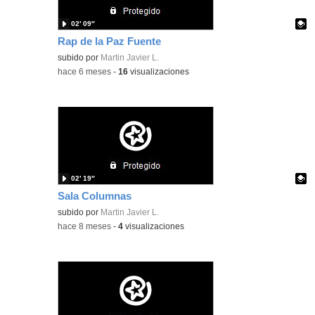
02′ 09″
Rap de la Paz Fuente
Contenido educativo.
subido por
Martin Javier L.
-
hace 6 meses
-
16
visualizaciones
02′ 19″
Sala Columnas
Contenido educativo.
subido por
Martin Javier L.
-
hace 8 meses
-
4
visualizaciones