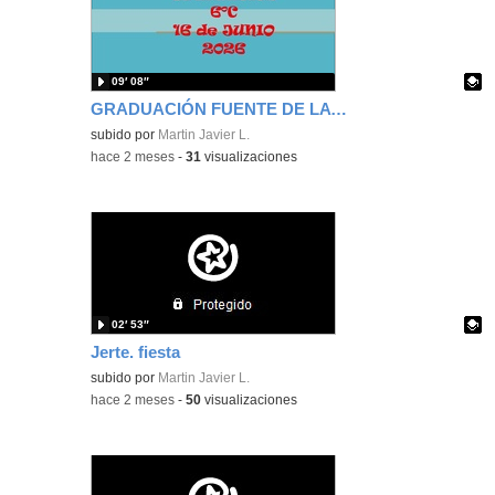
09′ 08″
GRADUACIÓN FUENTE DE LA VILLA 6º C 2026
Contenido educativo.
subido por
Martin Javier L.
-
hace 2 meses
-
31
visualizaciones
02′ 53″
Jerte. fiesta
Contenido educativo.
subido por
Martin Javier L.
-
hace 2 meses
-
50
visualizaciones