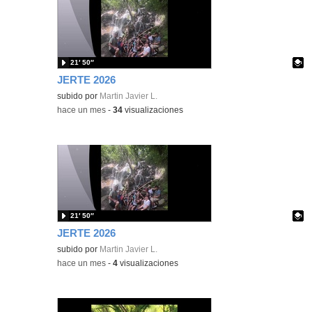
21′ 50″
JERTE 2026
Contenido educativo.
subido por
Martin Javier L.
-
hace un mes
-
34
visualizaciones
21′ 50″
JERTE 2026
Contenido educativo.
subido por
Martin Javier L.
-
hace un mes
-
4
visualizaciones