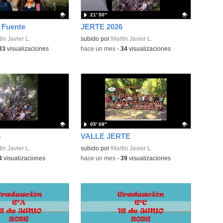
21′ 50″
 Fuente
JERTE 2026
ativo.
in Javier L.
Contenido educativo.
subido por
Martin Javier L.
33
visualizaciones
-
hace un mes
-
34
visualizaciones
05′ 08″
6
VALLE JERTE
ativo.
in Javier L.
Contenido educativo.
subido por
Martin Javier L.
4
visualizaciones
-
hace un mes
-
39
visualizaciones