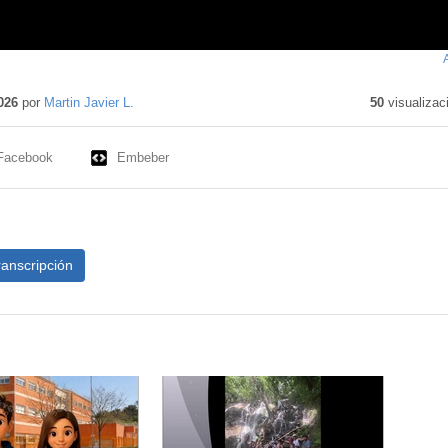
enido
tivo
026
por
Martin Javier L.
50
visualizac
Facebook
Embeber
ranscripción