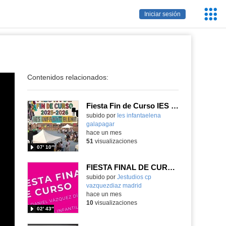
Servic
Iniciar sesión
Educa
Contenidos relacionados:
Fiesta Fin de Curso IES Infanta Elena 2025-2026
subido por
Ies infantaelena
galapagar
-
hace un mes
51
visualizaciones
07′ 10″
FIESTA FINAL DE CURSO PRIMER CICLO DE INFANTIL 2026
Contenido educativo.
subido por
Jestudios cp
vazquezdiaz madrid
-
hace un mes
10
visualizaciones
02′ 43″