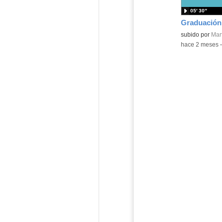
05′ 30″
Contenido educ
subido por
Mart
-
hace 2 meses