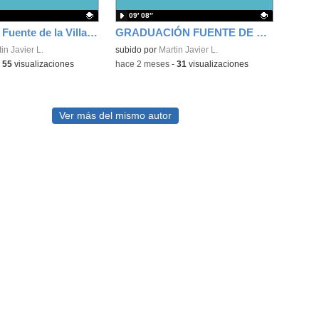
09′ 08″
Graduación Fuente de la Villa 6º A 2026
GRADUACIÓN FUENTE DE LA VILLA 6º C 2026
ativo.
in Javier L.
Contenido educativo.
subido por
Martin Javier L.
-
55
visualizaciones
-
hace 2 meses
-
31
visualizaciones
Ver más del mismo autor