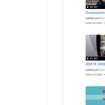
00′ 32″
Graduación
Contenido educ
subido por
Mart
-
hace un mes
-
21′ 50″
JERTE 202
Contenido educ
subido por
Mart
-
hace un mes
-