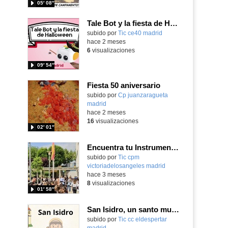
05′ 08″
Tale Bot y la fiesta de Halloween
subido por
Tic ce40 madrid
-
hace 2 meses
6
visualizaciones
09′ 54″
Fiesta 50 aniversario
subido por
Cp juanzaragueta
madrid
-
hace 2 meses
16
visualizaciones
02′ 01″
Encuentra tu Instrumento 2026. Teaser
subido por
Tic cpm
victoriadelosangeles madrid
-
hace 3 meses
8
visualizaciones
01′ 58″
San Isidro, un santo muy rural
Contenido educativo.
subido por
Tic cc eldespertar
madrid
-