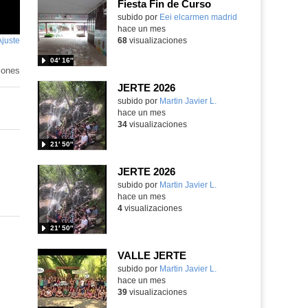
Fiesta Fin de Curso
subido por
Eei elcarmen madrid
-
hace un mes
Ajuste
de
68
visualizaciones
pantalla
04′ 16″
iones
JERTE 2026
Contenido educativo.
subido por
Martin Javier L.
-
hace un mes
34
visualizaciones
21′ 50″
JERTE 2026
Contenido educativo.
subido por
Martin Javier L.
-
hace un mes
4
visualizaciones
21′ 50″
VALLE JERTE
Contenido educativo.
subido por
Martin Javier L.
-
hace un mes
39
visualizaciones