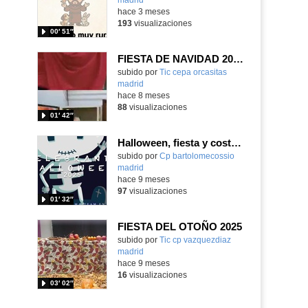
hace 3 meses
193
visualizaciones
00′ 51″
FIESTA DE NAVIDAD 2025
Contenido educativo.
subido por
Tic cepa orcasitas
madrid
-
hace 8 meses
88
visualizaciones
01′ 42″
Halloween, fiesta y costumbres
Contenido educativo.
subido por
Cp bartolomecossio
madrid
-
hace 9 meses
97
visualizaciones
01′ 32″
FIESTA DEL OTOÑO 2025
Contenido educativo.
subido por
Tic cp vazquezdiaz
madrid
-
hace 9 meses
16
visualizaciones
03′ 02″