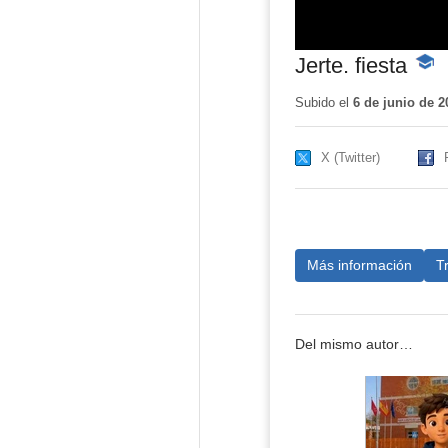
Jerte. fiesta
-
Cont
educa
Subido el
6 de junio de 2
X (Twitter)
Más información
T
Del mismo autor…