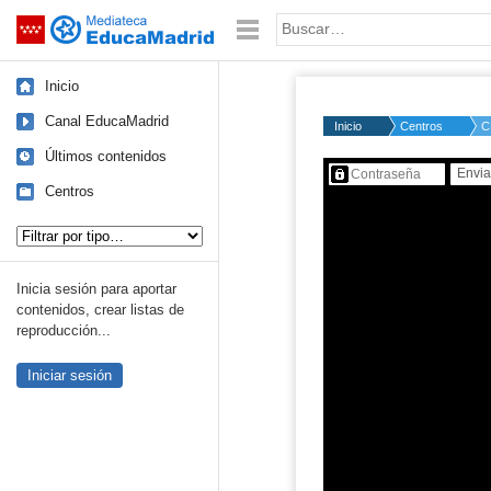
Mediateca de EducaMadrid
Saltar navegación
Palabra o frase:
Inicio
Canal EducaMadrid
Inicio
Centros
C
Últimos contenidos
Contenido protegido…
Centros
Tipo de contenido:
Inicia sesión para aportar
contenidos, crear listas de
reproducción...
Iniciar sesión