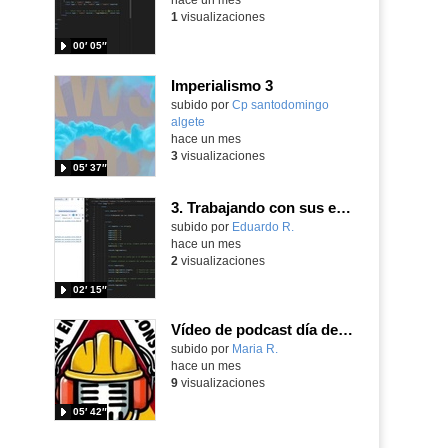
1
visualizaciones
00′ 05″
Imperialismo 3
Contenido educativo.
subido por
Cp santodomingo
algete
-
hace un mes
3
visualizaciones
05′ 37″
3. Trabajando con sus elementos Array JavaScripts
Contenido educativo.
subido por
Eduardo R.
-
hace un mes
2
visualizaciones
02′ 15″
Vídeo de podcast día del libro
Contenido educativo.
subido por
Maria R.
-
hace un mes
9
visualizaciones
05′ 42″