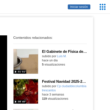
Servic
Iniciar sesión
Educa
Contenidos relacionados:
El Gabinete de Física del IES Enrique Tierno Galván de Parla (Curso 25-26)
Contenido educativo.
subido por
Luis M.
-
hace un dia
5
visualizaciones
01′ 01″
Festival Navidad 2025-26 - Infantil 3 años
subido por
Cp ciudaddecolumbia
trescantos
-
hace 3 semanas
119
visualizaciones
08′ 40″