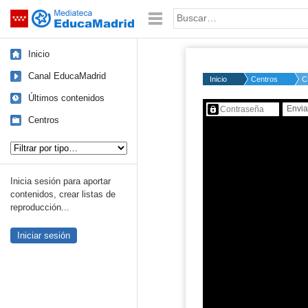
Mediateca de EducaMadrid
Saltar navegación
Palabra o frase:
Inicio
Canal EducaMadrid
Inicio
Centros
C
Últimos contenidos
Contenido protegido…
Centros
Tipo de contenido:
Inicia sesión para aportar
contenidos, crear listas de
reproducción...
Iniciar sesión