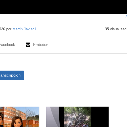
ido
ivo
026
por
Martin Javier L.
35
visualizac
Facebook
Embeber
ranscripción