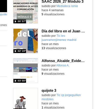
SAAC 2026_27 Módulo 3
subido por
Mediateca ismie
-
hace 4 semanas
Ajuste
de
5
visualizaciones
pantalla
00′ 57″
iones
Día del libro en el Juan Ramón Jiménez 2026
Contenido educativo.
subido por
Tic ies
juanramonjimenez madrid
-
hace un mes
13
visualizaciones
02′ 19″
Alfonso_Alcalde_EvidenciaArea_3
Contenido educativo.
subido por
Alfonso A.
-
hace un mes
9
visualizaciones
03′ 55″
quijote 3
subido por
Tic cp jorgeguillen
mostoles
-
hace un mes
1
visualizaciones