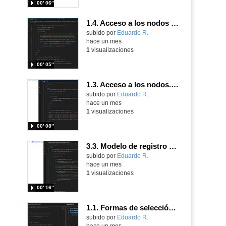
00′ 06″
1.4. Acceso a los nodos de tipo atributo. Parte 3.
Contenido educativo.
subido por
Eduardo R.
-
hace un mes
1
visualizaciones
00′ 05″
1.3. Acceso a los nodos. Parte 3.
Contenido educativo.
subido por
Eduardo R.
-
hace un mes
1
visualizaciones
00′ 08″
3.3. Modelo de registro avanzado de eventos según W3C 3.
Contenido educativo.
subido por
Eduardo R.
-
hace un mes
1
visualizaciones
00′ 16″
1.1. Formas de selección del objeto Form 3
Contenido educativo.
subido por
Eduardo R.
-
hace un mes