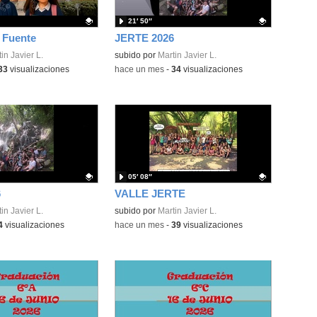
21′ 50″
 Fuente
JERTE 2026
ativo.
in Javier L.
Contenido educativo.
subido por
Martin Javier L.
33
visualizaciones
-
hace un mes
-
34
visualizaciones
05′ 08″
6
VALLE JERTE
ativo.
in Javier L.
Contenido educativo.
subido por
Martin Javier L.
4
visualizaciones
-
hace un mes
-
39
visualizaciones