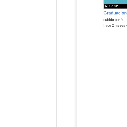
05′ 30″
Contenido educ
subido por
Mart
-
hace 2 meses