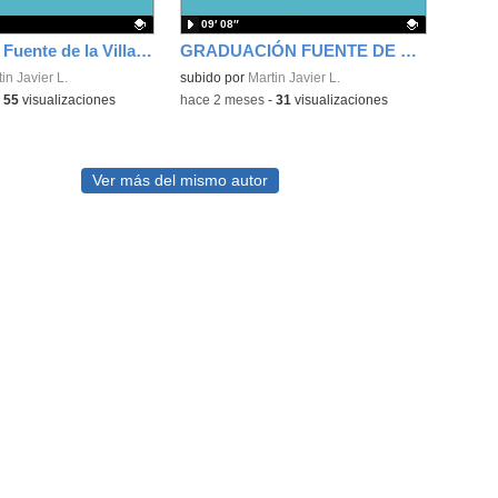
09′ 08″
Graduación Fuente de la Villa 6º A 2026
GRADUACIÓN FUENTE DE LA VILLA 6º C 2026
ativo.
in Javier L.
Contenido educativo.
subido por
Martin Javier L.
-
55
visualizaciones
-
hace 2 meses
-
31
visualizaciones
Ver más del mismo autor