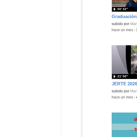
00′ 32″
Graduación
Contenido educ
subido por
Mart
-
hace un mes
-
21′ 50″
JERTE 202
Contenido educ
subido por
Mart
-
hace un mes
-