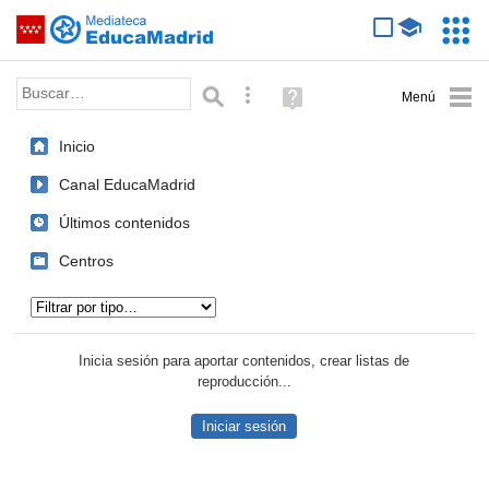
Mediateca de EducaMadrid
Saltar navegación
Servic
Educa
Palabra o frase:
Búsqueda avanzada
Ayuda
(en
ventana
Inicio
nueva)
Canal EducaMadrid
Últimos contenidos
Centros
Tipo de contenido:
Inicia sesión para aportar contenidos, crear listas de
reproducción...
Iniciar sesión