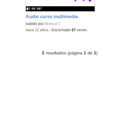
00′ 08″
Audio curso multimedia
subido por
Monica T.
-
hace 11 años
-
Escuchado
87
veces
2
resultados (página
1
de
1
)