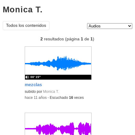
Monica T.
audios
Tipo de contenido:
Todos los contenidos
2
resultados (página
1
de
1
)
00′ 15″
mezclas
subido por
Monica T.
-
hace 11 años
-
Escuchado
16
veces