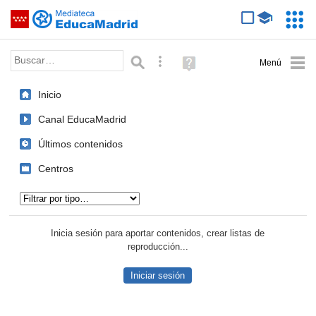
Mediateca de EducaMadrid
Saltar navegación
Servic
Educa
Palabra o frase:
Búsqueda avanzada
Ayuda
(en
ventana
Inicio
nueva)
Canal EducaMadrid
Últimos contenidos
Centros
Tipo de contenido:
Inicia sesión para aportar contenidos, crear listas de
reproducción...
Iniciar sesión