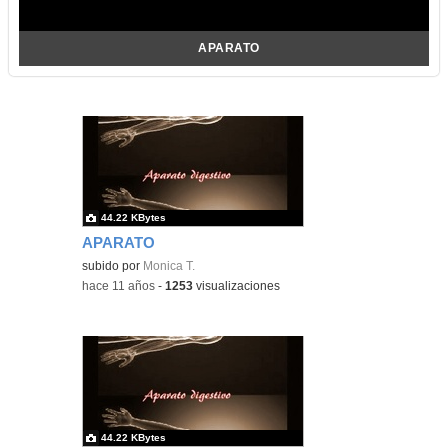
APARATO
44.22 KBytes
APARATO
subido por
Monica T.
-
hace 11 años
-
1253
visualizaciones
44.22 KBytes