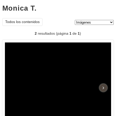
Monica T.
imágenes
Tipo de contenido:
Todos los contenidos
2
resultados (página
1
de
1
)
›