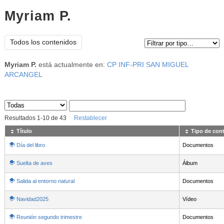
Myriam P.
Tipo de contenido:
Todos los contenidos
Myriam P.
está actualmente en:
CP INF-PRI SAN MIGUEL
ARCANGEL
Sus archivos
:
Resultados
1
-
10
de
43
Restablecer
Título
Tipo de con
Día del libro
Documentos
Suelta de aves
Álbum
Salida al entorno natural
Documentos
Navidad2025
Vídeo
Reunión segundo trimestre
Documentos