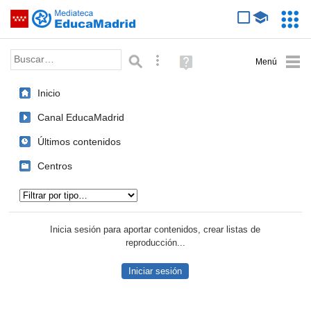
Mediateca de EducaMadrid
Saltar navegación
Servic
Educa
Palabra o frase:
Búsqueda avanzada
Ayuda
(en
ventana
Inicio
nueva)
Canal EducaMadrid
Últimos contenidos
Centros
Tipo de contenido:
Inicia sesión para aportar contenidos, crear listas de
reproducción...
Iniciar sesión