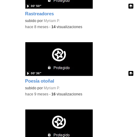
00′ 50″
Rastreadores
Contenido educativo.
subido por
Myriam P.
-
hace 8 meses
-
14
visualizaciones
00′ 36″
Poesía otoñal
Contenido educativo.
subido por
Myriam P.
-
hace 9 meses
-
16
visualizaciones