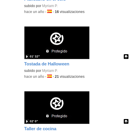
Contenido educativo.
subido por
Myriam P.
-
hace un año
-
Idioma:
-
16
visualizaciones
01′ 32″
Tostada de Halloween
Contenido educativo.
subido por
Myriam P.
-
hace un año
-
Idioma:
-
21
visualizaciones
02′ 0″
Taller de cocina