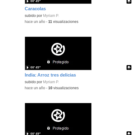
00′ 45″
Caracolas
Contenido educativo.
subido por
Myriam P.
-
hace un año
-
11
visualizaciones
00′ 45″
India: Arroz tres delicias
Contenido educativo.
subido por
Myriam P.
-
hace un año
-
10
visualizaciones
00′ 49″