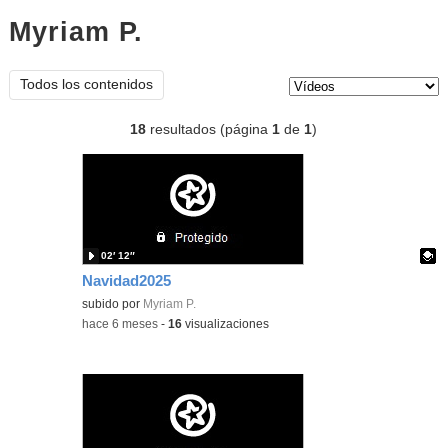
Myriam P.
vídeos
Tipo de contenido:
Todos los contenidos
18
resultados (página
1
de
1
)
02′ 12″
Navidad2025
Contenido educativo.
subido por
Myriam P.
-
hace 6 meses
-
16
visualizaciones