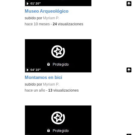
01′ 20″
Museo Arqueológico
Contenido educativo.
subido por
Myriam P.
-
hace 10 meses
-
24
visualizaciones
04′ 10″
Montamos en bici
Contenido educativo.
subido por
Myriam P.
-
hace un año
-
13
visualizaciones