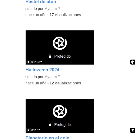
Pastel de atún
Contenido educativo.
subido por
Myriam P.
-
hace un año
-
17
visualizaciones
01′ 08″
Halloween 2024
Contenido educativo.
subido por
Myriam P.
-
hace un año
-
12
visualizaciones
01′ 0″
Planetario en el cole