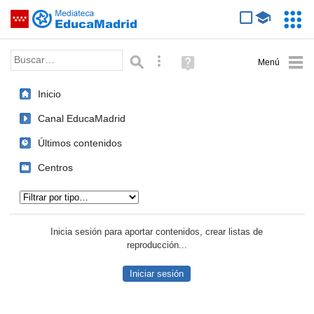
Mediateca de EducaMadrid
Saltar navegación
Servic
Educa
Palabra o frase:
Búsqueda avanzada
Ayuda
(en
ventana
Inicio
nueva)
Canal EducaMadrid
Últimos contenidos
Centros
Tipo de contenido:
Inicia sesión para aportar contenidos, crear listas de
reproducción...
Iniciar sesión