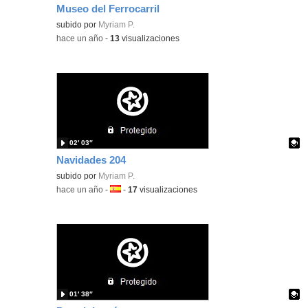
Museo del Ferrocarril
Contenido educativo.
subido por
Myriam P.
-
hace un año
-
13
visualizaciones
02′ 03″
Navidades 204
Contenido educativo.
subido por
Myriam P.
-
hace un año
-
Idioma:
-
17
visualizaciones
01′ 38″