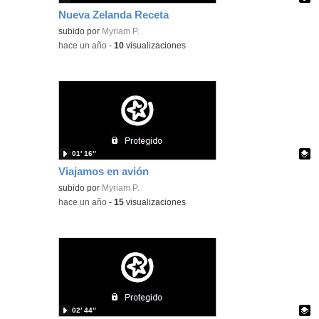
Nueva Zelanda Receta
Contenido educativo.
subido por
Myriam P.
-
hace un año
-
10
visualizaciones
01′ 16″
Viajamos en avión
Contenido educativo.
subido por
Myriam P.
-
hace un año
-
15
visualizaciones
02′ 44″