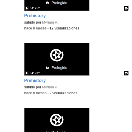
04′ 25″
Prehistory
Contenido educativo.
subido por
Myriam P.
-
hace 8 meses
-
12
visualizaciones
04′ 25″
Prehistory
Contenido educativo.
subido por
Myriam P.
-
hace 8 meses
-
2
visualizaciones