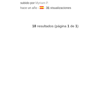
Contenido educativo.
subido por
Myriam P.
-
hace un año
-
Idioma:
-
31
visualizaciones
18
resultados (página
1
de
1
)