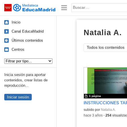
Mediateca de EducaMadrid
Saltar navegación
Palabra o frase:
Inicio
Natalia A.
d
Canal EducaMadrid
Últimos contenidos
Todos los contenidos
Centros
Tipo de contenido:
Inicia sesión para aportar
contenidos, crear listas de
reproducción...
1 página
Iniciar sesión
INSTRUCCIONES TA
Contenido educativo.
subido por
Natalia A.
-
hace 3 años
-
254
visualiza