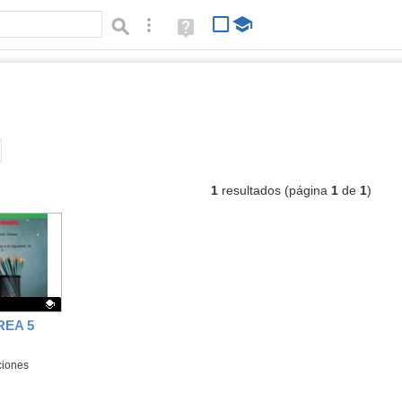
Búsqueda avanzada
Ayuda
(en
ventana
nueva)
ocumentos
Tipo de contenido:
1
resultados (página
1
de
1
)
REA 5
ciones