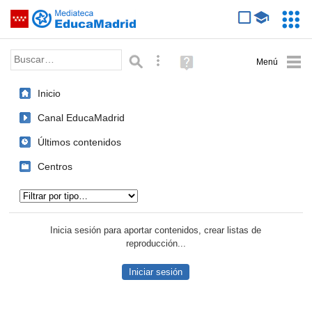
Mediateca de EducaMadrid
Saltar navegación
Servic
Educa
Palabra o frase:
Búsqueda avanzada
Ayuda
(en
ventana
Inicio
nueva)
Canal EducaMadrid
Últimos contenidos
Centros
Tipo de contenido:
Inicia sesión para aportar contenidos, crear listas de
reproducción...
Iniciar sesión