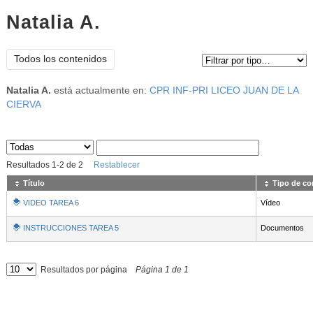
Natalia A.
Tipo de contenido:
Todos los contenidos
Natalia A.
está actualmente en:
CPR INF-PRI LICEO JUAN DE LA
CIERVA
Sus archivos
:
Resultados
1
-
2
de
2
Restablecer
Título
Tipo de co
VIDEO TAREA 6
Vídeo
INSTRUCCIONES TAREA 5
Documentos
Resultados por página
Página
1
de
1