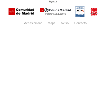
Ayuda
(en ventana nueva)
Certificación
Buzón
de
anónim
conformidad
del Pla
con el
Regiona
Esquema
contra l
Nacional de
Accesibilidad
Mapa
web
Aviso
legal
Contacto
Drogas 
Seguridad
la
(categoría
Comunid
MEDIA). El
de Madr
documento
se abrirá en
ventana
nueva.