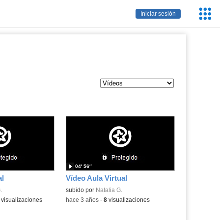
Servic
Iniciar sesión
Educa
04′ 56″
al
Vídeo Aula Virtual
.
subido por
Natalia G.
a:
visualizaciones
-
hace 3 años
-
8
visualizaciones