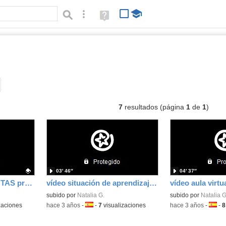
Búsqueda avanzada
Ayuda
(en
ventana
nueva)
ídeos
Tipo de contenido:
7
resultados (página
1
de
1
)
03′ 46″
04′ 37″
NECESIDADES PLANTAS presentación canva
vídeo situación de aprendizaje B
vídeo aula virtu
subido por
Natalia G.
subido por
Natalia G
zaciones
-
hace 3 años
-
Idioma:
-
7
visualizaciones
-
hace 3 años
-
Idiom
-
8