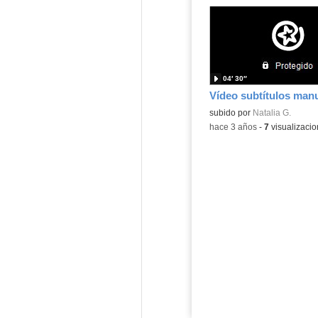
04′ 30″
Vídeo subtítulos man
Contenido educativo.
subido por
Natalia G.
-
hace 3 años
-
7
visualizaci