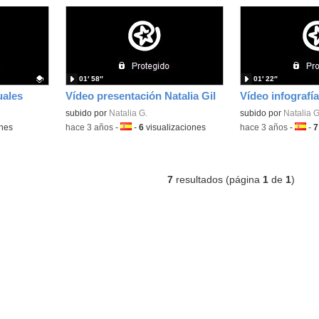
01′ 58″
01′ 22″
uales
Vídeo presentación Natalia Gil
Vídeo infografía
subido por
Natalia G.
subido por
Natalia G
ones
-
hace 3 años
-
Idioma:
-
6
visualizaciones
-
hace 3 años
-
Idiom
-
7
7
resultados (página
1
de
1
)