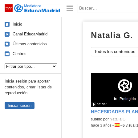
Mediateca de EducaMadrid
Saltar navegación
Palabra o frase:
Inicio
Natalia G.
v
Canal EducaMadrid
Últimos contenidos
Todos los contenidos
Centros
Tipo de contenido:
Inicia sesión para aportar
contenidos, crear listas de
reproducción...
00′ 30″
Iniciar sesión
Contenido educativo.
subido por
Natalia G.
-
hace 3 años
-
Idioma:
-
6
visuali