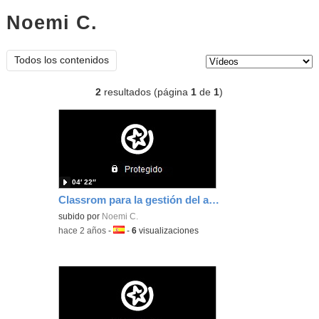
Noemi C.
vídeos
Tipo de contenido:
Todos los contenidos
2
resultados (página
1
de
1
)
04′ 22″
Classrom para la gestión del aprendizaje
subido por
Noemi C.
-
hace 2 años
-
Idioma:
-
6
visualizaciones