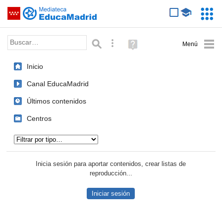
Mediateca de EducaMadrid
Saltar navegación
Servic
Educa
Palabra o frase:
Búsqueda avanzada
Ayuda
(en
ventana
Inicio
nueva)
Canal EducaMadrid
Últimos contenidos
Centros
Tipo de contenido:
Inicia sesión para aportar contenidos, crear listas de
reproducción...
Iniciar sesión