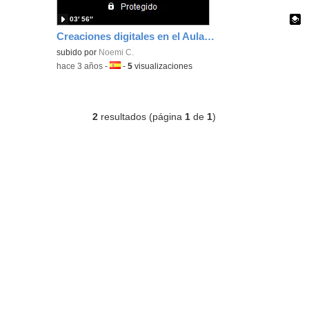
03′ 56″
Creaciones digitales en el Aula Sorpresarte
Contenido educativo.
subido por
Noemi C.
-
hace 3 años
-
Idioma:
-
5
visualizaciones
2
resultados (página
1
de
1
)