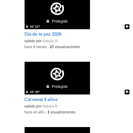
02′ 22″
Día de la paz 2026
Contenido educativo.
subido por
Natalia R.
-
hace 6 meses
-
27
visualizaciones
02′ 30″
Carnaval 4 años
Contenido educativo.
subido por
Natalia R.
-
hace un año
-
1
visualizaciones