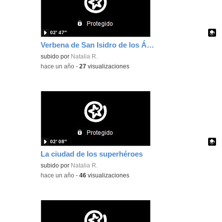
02′ 47″
Verbena de San Isidro de los Álamos
Contenido educativo.
subido por
Natalia R.
-
hace un año
-
27
visualizaciones
02′ 08″
La ciudad de los superhéroes
Contenido educativo.
subido por
Natalia R.
-
hace un año
-
46
visualizaciones