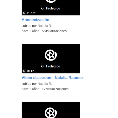
01′ 18″
Anonimización
subido por
Natalia R.
-
hace 2 años
-
5
visualizaciones
00′ 0″
Vídeo classroom -Natalia Raposo
subido por
Natalia R.
-
hace 2 años
-
12
visualizaciones