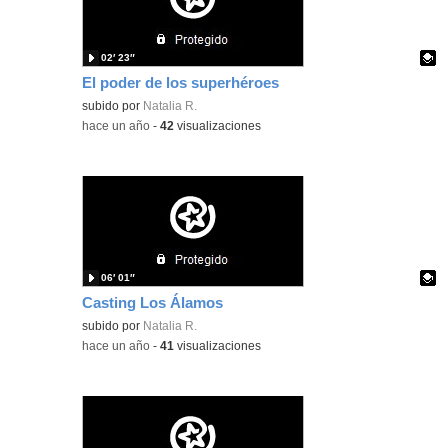
02′ 23″
El poder de los superhéroes
Contenido educativo.
subido por
Natalia R.
-
hace un año
-
42
visualizaciones
06′ 01″
Casting Los Álamos
Contenido educativo.
subido por
Natalia R.
-
hace un año
-
41
visualizaciones