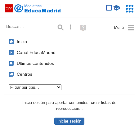
Mediateca de EducaMadrid
Saltar navegación
Servic
Educa
Palabra o frase:
Búsqueda avanzada
Ayuda
(en
ventana
Inicio
nueva)
Canal EducaMadrid
Últimos contenidos
Centros
Tipo de contenido:
Inicia sesión para aportar contenidos, crear listas de
reproducción...
Iniciar sesión