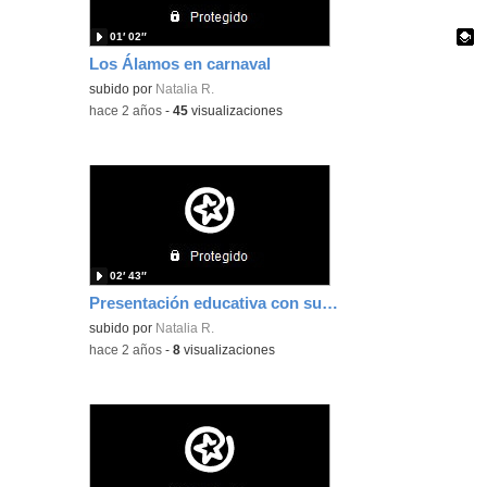
01′ 02″
Los Álamos en carnaval
Contenido educativo.
subido por
Natalia R.
-
hace 2 años
-
45
visualizaciones
02′ 43″
Presentación educativa con subtítulos -Natalia Raposo
subido por
Natalia R.
-
hace 2 años
-
8
visualizaciones