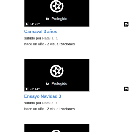
04′ 25″
Carnaval 3 años
Contenido educativo.
subido por
Natalia R.
-
hace un año
-
2
visualizaciones
02′ 44″
Ensayo Navidad 3
Contenido educativo.
subido por
Natalia R.
-
hace un año
-
2
visualizaciones