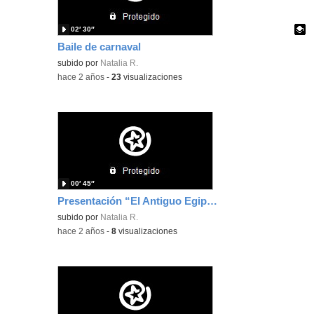
02′ 30″
Baile de carnaval
Contenido educativo.
subido por
Natalia R.
-
hace 2 años
-
23
visualizaciones
00′ 45″
Presentación “El Antiguo Egipto” - Natalia Raposo
subido por
Natalia R.
-
hace 2 años
-
8
visualizaciones