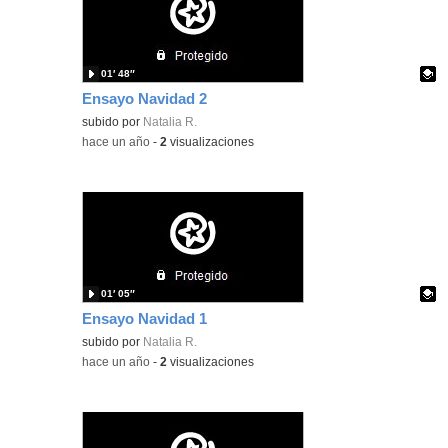
01′ 48″
Ensayo Navidad 2
Contenido educativo.
subido por
Natalia R.
-
hace un año
-
2
visualizaciones
01′ 05″
Ensayo Navidad 1
Contenido educativo.
subido por
Natalia R.
-
hace un año
-
2
visualizaciones