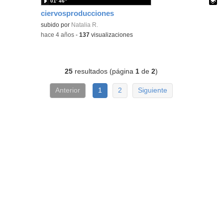
01′ 46″
ciervosproducciones
Contenido educativo.
subido por
Natalia R.
-
hace 4 años
-
137
visualizaciones
25
resultados (página
1
de
2
)
Anterior
1
2
Siguiente