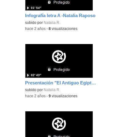
01′ 54″
Infografía letra A -Natalia Raposo
subido por
Natalia R.
-
hace 2 años
-
8
visualizaciones
02′ 43″
Presentación "El Antiguo Egipto"-Natalia Raposo
subido por
Natalia R.
-
hace 2 años
-
9
visualizaciones