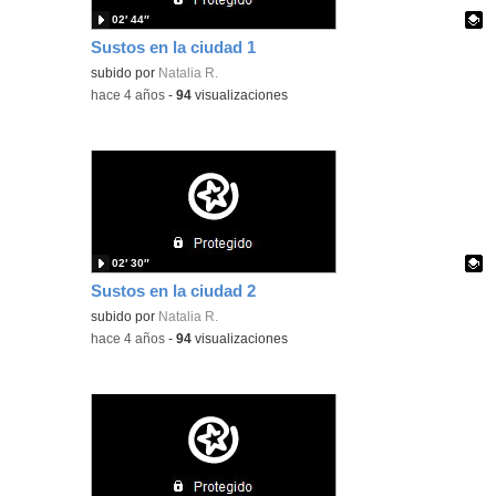
02′ 44″
Sustos en la ciudad 1
Contenido educativo.
subido por
Natalia R.
-
hace 4 años
-
94
visualizaciones
02′ 30″
Sustos en la ciudad 2
Contenido educativo.
subido por
Natalia R.
-
hace 4 años
-
94
visualizaciones