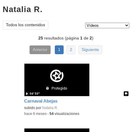
Natalia R.
vídeos
Tipo de contenido:
Todos los contenidos
25
resultados (página
1
de
2
)
Anterior
1
2
Siguiente
04′ 53″
Carnaval Abejas
Contenido educativo.
subido por
Natalia R.
-
hace 6 meses
-
54
visualizaciones