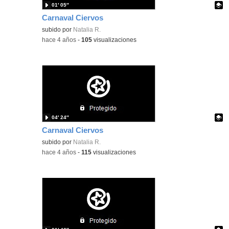
01′ 05″
Carnaval Ciervos
Contenido educativo.
subido por
Natalia R.
-
hace 4 años
-
105
visualizaciones
04′ 24″
Carnaval Ciervos
Contenido educativo.
subido por
Natalia R.
-
hace 4 años
-
115
visualizaciones